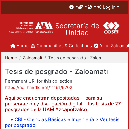
Log In
Secretaría de
Unidad
Home
Communities & Collections
All of Zaloamat
Home
Zaloamati
Tesis de posgrado - Zaloamati
Tesis de posgrado - Zaloamati
Permanent URI for this collection
https://hdl.handle.net/11191/6702
Aquí se encuentran depositadas --para su
preservación y divulgación digital-- las tesis de 27
posgrados de la UAM Azcapotzalco.
♦ CBI - Ciencias Básicas e Ingeniería > Ver tesis
por posgrado