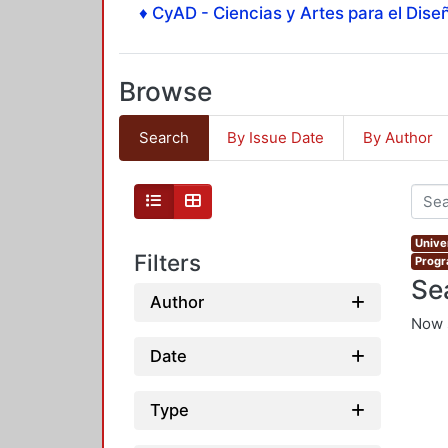
♦ CyAD - Ciencias y Artes para el Diseñ
Browse
Search
By Issue Date
By Author
Unive
Filters
Progr
Se
Author
Now 
Date
Type