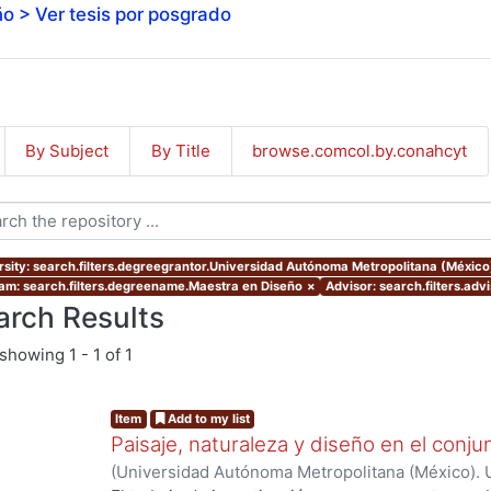
o > Ver tesis por posgrado
By Subject
By Title
browse.comcol.by.conahcyt
rsity: search.filters.degreegrantor.Universidad Autónoma Metropolitana (Méxic
am: search.filters.degreename.Maestra en Diseño
×
Advisor: search.filters.a
arch Results
showing
1 - 1 of 1
Item
Add to my list
Paisaje, naturaleza y diseño en el conju
(
Universidad Autónoma Metropolitana (México). 