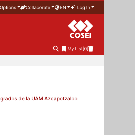
Options
Collaborate
EN
Log In
My List
[0]
posgrados de la UAM Azcapotzalco.