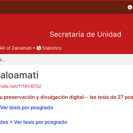
Secretaría de Unidad
All of Zaloamati
Statistics
Tesis de posgrado - Zaloamati
Zaloamati
andle.net/11191/6702
 preservación y divulgación digital-- las tesis de 27 
Ver tesis por posgrado
es > Ver tesis por posgrado