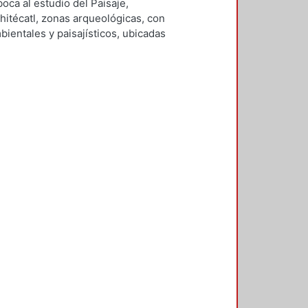
ares, María Teresa
oca al estudio del Paisaje,
hitécatl, zonas arqueológicas, con
bientales y paisajísticos, ubicadas
estudio, define los conceptos
ue estas entidades deben confluir
stas de esta investigación se
cultural y creativa, que implica
sitios, por lo que al abordar la
en su expresión más amplia y
e los criterios y líneas de
principales conceptos que definen
lares que guiaban a los pueblos
, se aborda el estudio de el área de
 la Arquitectura del Paisaje del
ológico, susceptibles a ser
 En el paisaje arqueológico e
s de las estructuras y sus
 relación con el conjunto cultural
 volcanes del entorno con el
pondencia con las labores