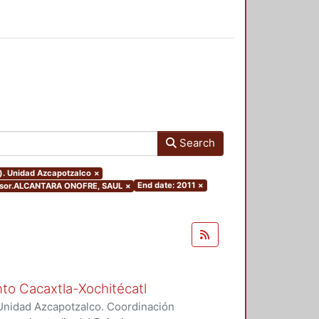
Search
o). Unidad Azcapotzalco
×
End date: 2011
×
dvisor.ALCANTARA ONOFRE, SAUL
×
nto Cacaxtla-Xochitécatl
Unidad Azcapotzalco. Coordinación