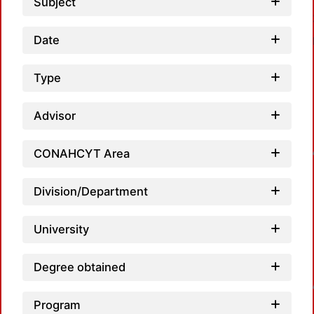
Subject
Date
Type
Advisor
Loadin
CONAHCYT Area
Division/Department
University
Degree obtained
Loadin
Program