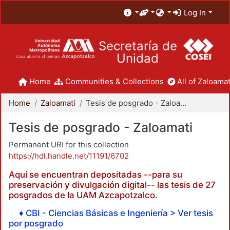
Log In
Secretaría de
Unidad
Home
Communities & Collections
All of Zaloamat
Home
Zaloamati
Tesis de posgrado - Zaloamati
Tesis de posgrado - Zaloamati
Permanent URI for this collection
https://hdl.handle.net/11191/6702
Aquí se encuentran depositadas --para su
preservación y divulgación digital-- las tesis de 27
posgrados de la UAM Azcapotzalco.
♦ CBI - Ciencias Básicas e Ingeniería > Ver tesis
por posgrado