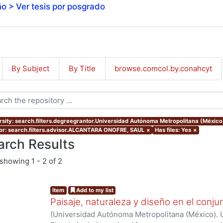
o > Ver tesis por posgrado
By Subject
By Title
browse.comcol.by.conahcyt
rsity: search.filters.degreegrantor.Universidad Autónoma Metropolitana (Méxic
or: search.filters.advisor.ALCANTARA ONOFRE, SAUL
×
Has files: Yes
×
arch Results
showing
1 - 2 of 2
Item
Add to my list
Paisaje, naturaleza y diseño en el conju
(
Universidad Autónoma Metropolitana (México). 