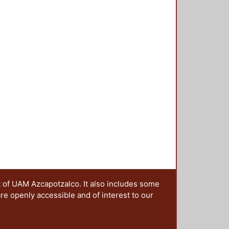
er una evaluación de los
nfantil en la ciudad de México
er Espacio), en especial de
 jardines que conforman un paisaje
ría y sorpresa. Se realizó una
o, para conocer los esfuerzos de
y detectar las aportaciones de
 actuales con los que trabajan las
basa en dos vertientes: el cómo
cas físico-espaciales, de aporte
 así como su relación con el
ienda, la densidad poblacional, el
co internacional, que es expresado
los Derechos de la Niñez, el
 como un derecho al espacio de
o.
t of UAM Azcapotzalco. It also includes some
are openly accessible and of interest to our