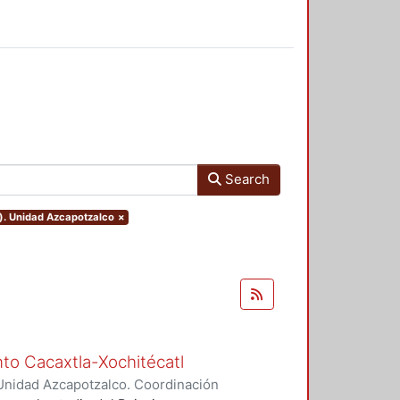
Search
o). Unidad Azcapotzalco
×
nto Cacaxtla-Xochitécatl
Unidad Azcapotzalco. Coordinación