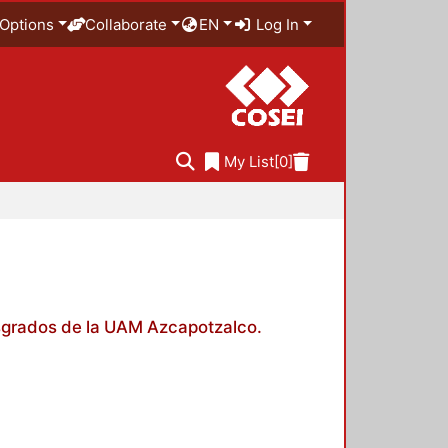
Options
Collaborate
EN
Log In
My List
[0]
posgrados de la UAM Azcapotzalco.