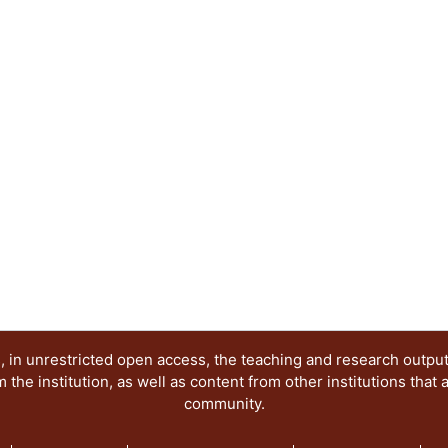
específicos, y en este documento se trata de hac
Lineamientos de diseño para las zonas de juego i
(denominados por los especialistas como el Terc
aquellos de acceso público, dentro de parques o
urbano particular, que debiera estar lleno de aleg
retrospectiva histórica del entorno urbano citad
planificación que se han dado hasta el momento 
diseño que se hicieron y evaluar los lineamientos
autoridades en la materia. La propuesta final se 
debería ser el Espacio de Juego (sus característi
polisensorial, de concepto, de color, de textura),
contexto en el cual se ubican (relación con la viv
tráfico rodado, etc.), atendiendo al Marco Jurídi
en el artículo 31 de la Declaración Universal de 
“Derecho al Juego”, que abordamos en este caso
juego en el paisaje urbano de la ciudad de Méxic
 in unrestricted open access, the teaching and research outpu
he institution, as well as content from other institutions that 
community.