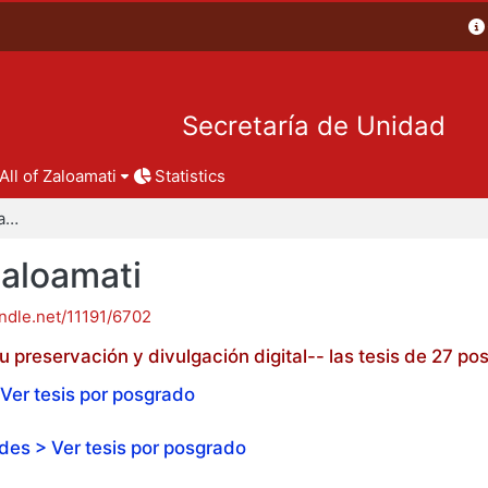
Secretaría de Unidad
All of Zaloamati
Statistics
Tesis de posgrado - Zaloamati
Zaloamati
andle.net/11191/6702
 preservación y divulgación digital-- las tesis de 27 
Ver tesis por posgrado
es > Ver tesis por posgrado