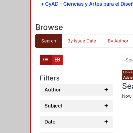
♦ CyAD - Ciencias y Artes para el Diseñ
Browse
Search
By Issue Date
By Author
Unive
Filters
Advis
Se
Author
Now 
Subject
Date