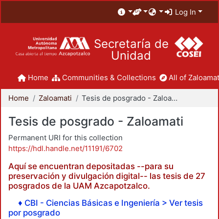
Log In
Secretaría de
Unidad
Home
Communities & Collections
All of Zaloamat
Home
Zaloamati
Tesis de posgrado - Zaloamati
Tesis de posgrado - Zaloamati
Permanent URI for this collection
https://hdl.handle.net/11191/6702
Aquí se encuentran depositadas --para su
preservación y divulgación digital-- las tesis de 27
posgrados de la UAM Azcapotzalco.
♦ CBI - Ciencias Básicas e Ingeniería > Ver tesis
por posgrado