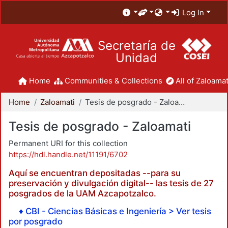
Log In
Secretaría de
Unidad
Home
Communities & Collections
All of Zaloamat
Home
Zaloamati
Tesis de posgrado - Zaloamati
Tesis de posgrado - Zaloamati
Permanent URI for this collection
https://hdl.handle.net/11191/6702
Aquí se encuentran depositadas --para su
preservación y divulgación digital-- las tesis de 27
posgrados de la UAM Azcapotzalco.
♦ CBI - Ciencias Básicas e Ingeniería > Ver tesis
por posgrado