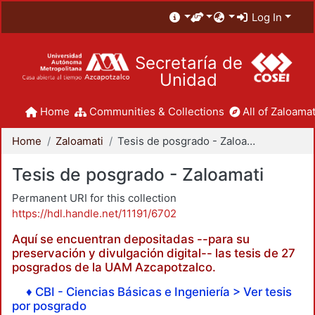
Log In
Secretaría de
Unidad
Home
Communities & Collections
All of Zaloamat
Home
Zaloamati
Tesis de posgrado - Zaloamati
Tesis de posgrado - Zaloamati
Permanent URI for this collection
https://hdl.handle.net/11191/6702
Aquí se encuentran depositadas --para su
preservación y divulgación digital-- las tesis de 27
posgrados de la UAM Azcapotzalco.
♦ CBI - Ciencias Básicas e Ingeniería > Ver tesis
por posgrado