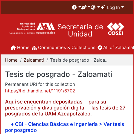
Log In
Secretaría de
Unidad
Home
Communities & Collections
All of Zaloamat
Home
Zaloamati
Tesis de posgrado - Zaloamati
Tesis de posgrado - Zaloamati
Permanent URI for this collection
https://hdl.handle.net/11191/6702
Aquí se encuentran depositadas --para su
preservación y divulgación digital-- las tesis de 27
posgrados de la UAM Azcapotzalco.
♦ CBI - Ciencias Básicas e Ingeniería > Ver tesis
por posgrado