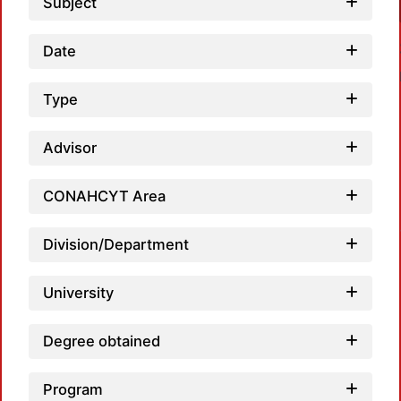
Subject
Date
Type
Advisor
Loa
CONAHCYT Area
Division/Department
University
Degree obtained
Program