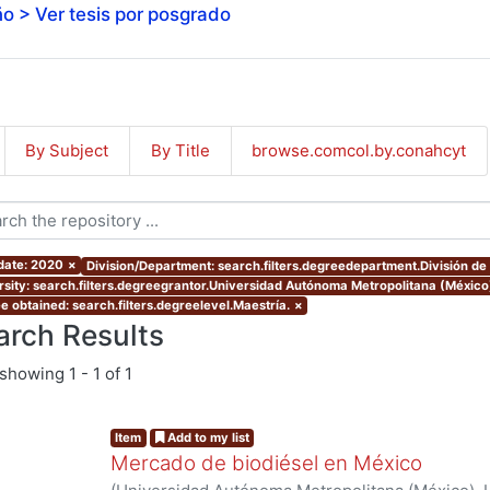
o > Ver tesis por posgrado
By Subject
By Title
browse.comcol.by.conahcyt
 date: 2020
×
Division/Department: search.filters.degreedepartment.División d
rsity: search.filters.degreegrantor.Universidad Autónoma Metropolitana (México
e obtained: search.filters.degreelevel.Maestría.
×
arch Results
showing
1 - 1 of 1
Item
Add to my list
Mercado de biodiésel en México