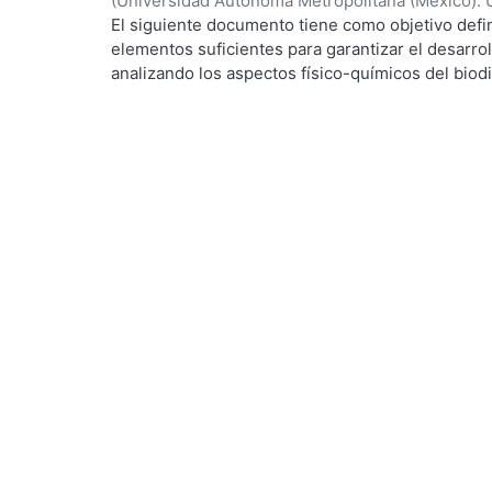
(
Universidad Autónoma Metropolitana (México). 
de Servicios de Información.
,
2020-03-13
)
Alva C
El siguiente documento tiene como objetivo defin
elementos suficientes para garantizar el desarro
analizando los aspectos físico-químicos del biodi
producción, así como el panorama legal y económ
oportunidad de esta joven industria. Esta invest
adquirida de fuentes de primera mano, desde Ce
Especializados en Biodiésel hasta empresas pro