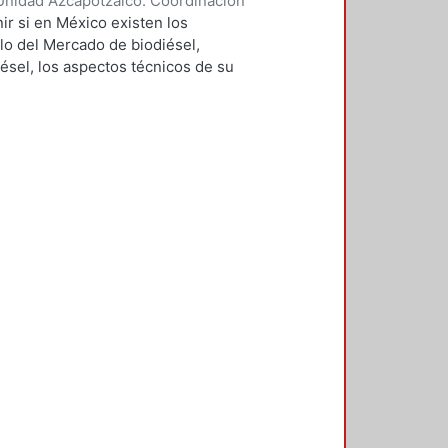
Unidad Azcapotzalco. Coordinación
audillo, Guillermo
ir si en México existen los
llo del Mercado de biodiésel,
ésel, los aspectos técnicos de su
ico para esclarecer las áreas de
igación presenta información
ntros de Investigación
ductoras de este biocombustible.