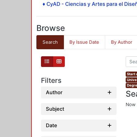
♦ CyAD - Ciencias y Artes para el Diseñ
Browse
Search
By Issue Date
By Author
Start
Filters
Unive
Degre
Se
Author
Now 
Subject
Date