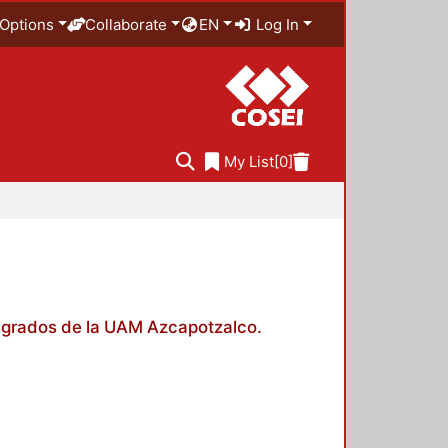
Options
Collaborate
EN
Log In
My List
[0]
posgrados de la UAM Azcapotzalco.