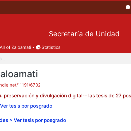
Secretaría de Unidad
All of Zaloamati
Statistics
Tesis de posgrado - Zaloamati
Zaloamati
andle.net/11191/6702
 preservación y divulgación digital-- las tesis de 27 
Ver tesis por posgrado
es > Ver tesis por posgrado