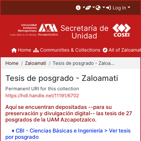
Log In
Secretaría de
Unidad
Home
Communities & Collections
All of Zaloamat
Home
Zaloamati
Tesis de posgrado - Zaloamati
Tesis de posgrado - Zaloamati
Permanent URI for this collection
https://hdl.handle.net/11191/6702
Aquí se encuentran depositadas --para su
preservación y divulgación digital-- las tesis de 27
posgrados de la UAM Azcapotzalco.
♦ CBI - Ciencias Básicas e Ingeniería > Ver tesis
por posgrado