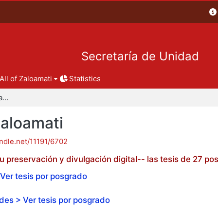
Secretaría de Unidad
All of Zaloamati
Statistics
Tesis de posgrado - Zaloamati
Zaloamati
andle.net/11191/6702
 preservación y divulgación digital-- las tesis de 27 
Ver tesis por posgrado
es > Ver tesis por posgrado