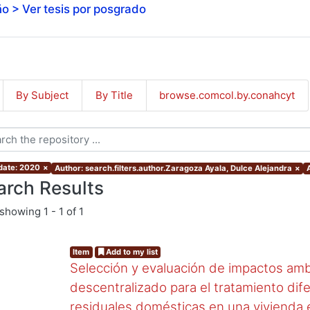
o > Ver tesis por posgrado
By Subject
By Title
browse.comcol.by.conahcyt
 date: 2020
×
Author: search.filters.author.Zaragoza Ayala, Dulce Alejandra
×
A
arch Results
showing
1 - 1 of 1
Item
Add to my list
Selección y evaluación de impactos amb
descentralizado para el tratamiento dif
residuales domésticas en una vivienda 