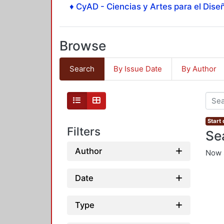
♦ CyAD - Ciencias y Artes para el Diseñ
Browse
Search
By Issue Date
By Author
Start
Filters
Se
Author
Now 
Date
Type