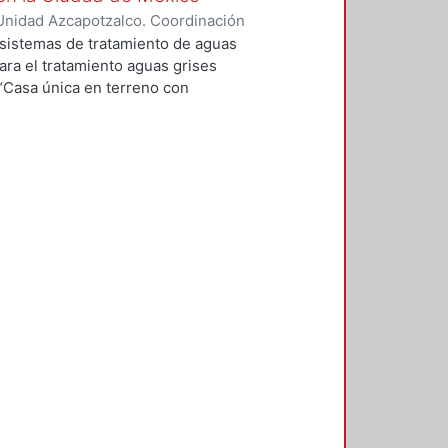
Unidad Azcapotzalco. Coordinación
la, Dulce Alejandra
 sistemas de tratamiento de aguas
ra el tratamiento aguas grises
 “Casa única en terreno con
 como estudio de caso, tomando
ico que presenta mayores
cobertura de tratamiento de aguas
izó mediante las siguientes fases:
s que contribuyen a la
manda de área del sistema, así
taminantes, costos de inversión,
 efecto invernadero, afectación
 subproductos con valor económico
les sistemas a instalar en el
, biológico de membranas,
ales y tanques sépticos. A partir
definidos se realizó una
. Fase 3. Se construyó una matriz
ponderación y los sistemas
nida en la Fase 2, se evaluaron las