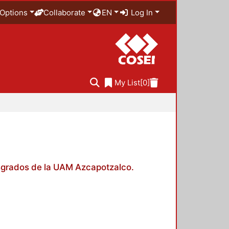
Options
Collaborate
EN
Log In
My List
[0]
posgrados de la UAM Azcapotzalco.