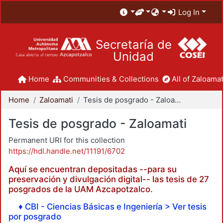
Log In
Secretaría de
Unidad
Home
Communities & Collections
All of Zaloamat
Home
Zaloamati
Tesis de posgrado - Zaloamati
Tesis de posgrado - Zaloamati
Permanent URI for this collection
https://hdl.handle.net/11191/6702
Aquí se encuentran depositadas --para su
preservación y divulgación digital-- las tesis de 27
posgrados de la UAM Azcapotzalco.
♦ CBI - Ciencias Básicas e Ingeniería > Ver tesis
por posgrado