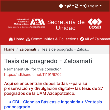
Log In
Secretaría de
Unidad
Home
Communities & Collections
All of Zaloamat
Home
Zaloamati
Tesis de posgrado - Zaloamati
Tesis de posgrado - Zaloamati
Permanent URI for this collection
https://hdl.handle.net/11191/6702
Aquí se encuentran depositadas --para su
preservación y divulgación digital-- las tesis de 27
posgrados de la UAM Azcapotzalco.
♦ CBI - Ciencias Básicas e Ingeniería > Ver tesis
por posgrado