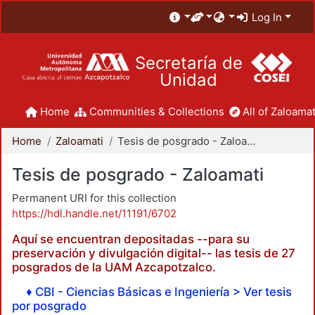
Log In
Secretaría de
Unidad
Home
Communities & Collections
All of Zaloamat
Home
Zaloamati
Tesis de posgrado - Zaloamati
Tesis de posgrado - Zaloamati
Permanent URI for this collection
https://hdl.handle.net/11191/6702
Aquí se encuentran depositadas --para su
preservación y divulgación digital-- las tesis de 27
posgrados de la UAM Azcapotzalco.
♦ CBI - Ciencias Básicas e Ingeniería > Ver tesis
por posgrado