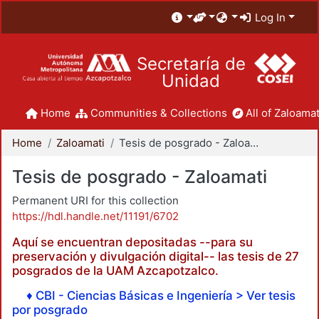
Log In
Secretaría de
Unidad
Home
Communities & Collections
All of Zaloamat
Home
Zaloamati
Tesis de posgrado - Zaloamati
Tesis de posgrado - Zaloamati
Permanent URI for this collection
https://hdl.handle.net/11191/6702
Aquí se encuentran depositadas --para su
preservación y divulgación digital-- las tesis de 27
posgrados de la UAM Azcapotzalco.
♦ CBI - Ciencias Básicas e Ingeniería > Ver tesis
por posgrado