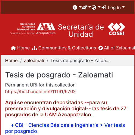
Log In
Secretaría de
Unidad
Home
Communities & Collections
All of Zaloamat
Home
Zaloamati
Tesis de posgrado - Zaloamati
Tesis de posgrado - Zaloamati
Permanent URI for this collection
https://hdl.handle.net/11191/6702
Aquí se encuentran depositadas --para su
preservación y divulgación digital-- las tesis de 27
posgrados de la UAM Azcapotzalco.
♦ CBI - Ciencias Básicas e Ingeniería > Ver tesis
por posgrado