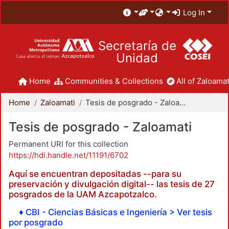
Log In
Secretaría de
Unidad
Home
Communities & Collections
All of Zaloamat
Home
Zaloamati
Tesis de posgrado - Zaloamati
Tesis de posgrado - Zaloamati
Permanent URI for this collection
https://hdl.handle.net/11191/6702
Aquí se encuentran depositadas --para su
preservación y divulgación digital-- las tesis de 27
posgrados de la UAM Azcapotzalco.
♦ CBI - Ciencias Básicas e Ingeniería > Ver tesis
por posgrado