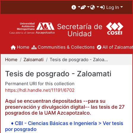
Log In
Secretaría de
Unidad
Home
Communities & Collections
All of Zaloamat
Home
Zaloamati
Tesis de posgrado - Zaloamati
Tesis de posgrado - Zaloamati
Permanent URI for this collection
https://hdl.handle.net/11191/6702
Aquí se encuentran depositadas --para su
preservación y divulgación digital-- las tesis de 27
posgrados de la UAM Azcapotzalco.
♦ CBI - Ciencias Básicas e Ingeniería > Ver tesis
por posgrado