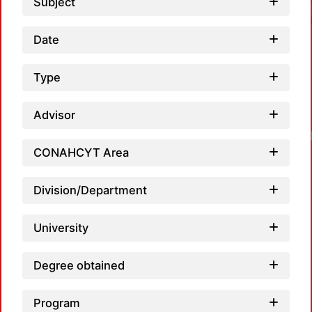
Subject
Date
Type
Advisor
Lo
CONAHCYT Area
Division/Department
University
Degree obtained
Program