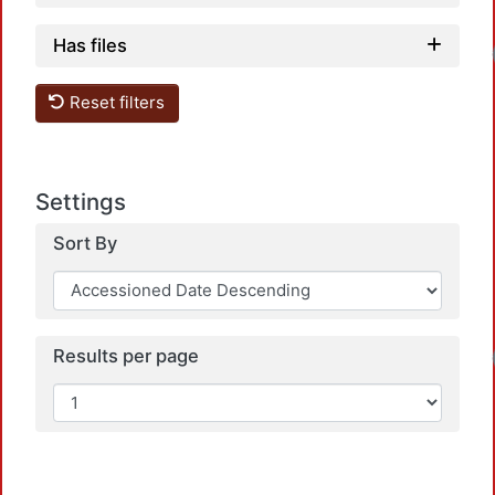
Has files
Lo
Reset filters
Settings
Sort By
Lo
Results per page