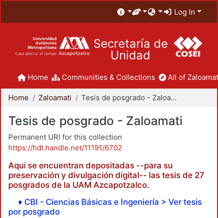
Log In
Secretaría de
Unidad
Home
Communities & Collections
All of Zaloamat
Home
Zaloamati
Tesis de posgrado - Zaloamati
Tesis de posgrado - Zaloamati
Permanent URI for this collection
https://hdl.handle.net/11191/6702
Aquí se encuentran depositadas --para su
preservación y divulgación digital-- las tesis de 27
posgrados de la UAM Azcapotzalco.
♦ CBI - Ciencias Básicas e Ingeniería > Ver tesis
por posgrado