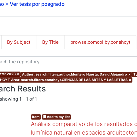
o > Ver tesis por posgrado
By Subject
By Title
browse.comcol.by.conahcyt
ate: 2023
×
Author: search.filters.author.Montero Huerta, David Alejandro
×
Ty
CYT Area: search.filters.conahcyt.CIENCIAS DE LAS ARTES Y LAS LETRAS
×
arch Results
showing
1 - 1 of 1
Item
Add to my list
Análisis comparativo de los resultados c
lumínica natural en espacios arquitectó