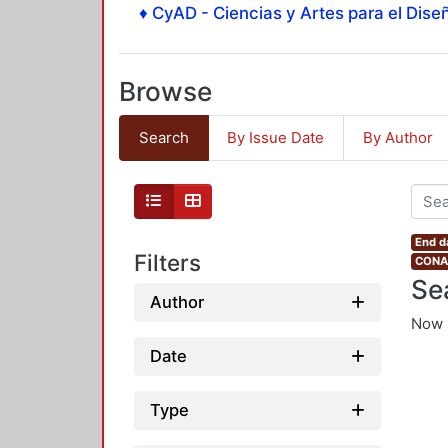
♦ CyAD - Ciencias y Artes para el Diseñ
Browse
Search
By Issue Date
By Author
End d
Filters
CONAH
Se
Author
Now 
Date
Type