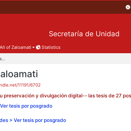
Secretaría de Unidad
All of Zaloamati
Statistics
Tesis de posgrado - Zaloamati
Zaloamati
andle.net/11191/6702
 preservación y divulgación digital-- las tesis de 27 
Ver tesis por posgrado
es > Ver tesis por posgrado