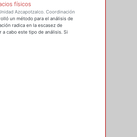
cios físicos
Unidad Azcapotzalco. Coordinación
Huerta, David Alejandro
rolló un método para el análisis de
gación radica en la escasez de
a cabo este tipo de análisis. Si
analizar la luz eléctrica o
 que originalmente no fue
embargo, debido a su enfoque en la
os tridimensionales, este
ecursos de ecuaciones
pacio virtual con características
han obtenido excelentes resultados
grar estas visualizaciones, el
como luxómetros, que permiten
las, respectivamente. Esto se
isual y lumínico en el interior de
s ocasiones se disponen de
 representar con precisión el
alioso. En el marco de este
s utilizando diferentes programas