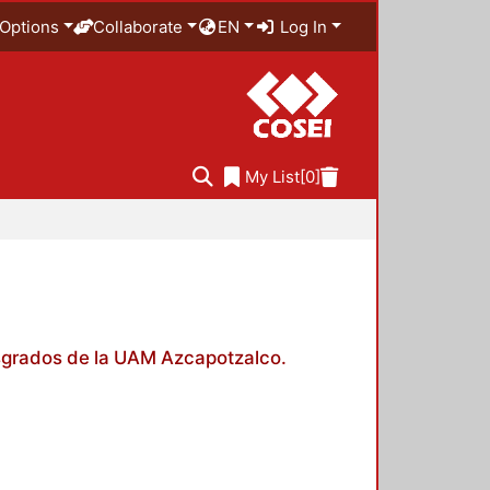
Options
Collaborate
EN
Log In
My List
[0]
posgrados de la UAM Azcapotzalco.