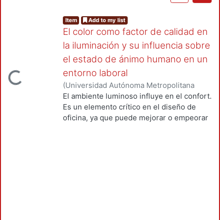
Item
Add to my list
El color como factor de calidad en
la iluminación y su influencia sobre
el estado de ánimo humano en un
entorno laboral
Loading...
(
Universidad Autónoma Metropolitana
(México). Unidad Azcapotzalco.
El ambiente luminoso influye en el confort.
Coordinación de Servicios de
Es un elemento crítico en el diseño de
Información.
,
2018-12
)
Acosta Martínez,
oficina, ya que puede mejorar o empeorar
Luis Enrique
la experiencia en el trabajo y afectar el
bien estar de los usuarios.
Conjuntamente, espacios de color
(pigmento) aumentan el índice de estado
emocional en ambientes laborales y, en
consecuencia, mayor rendimiento y
productividad, ya que el color afecta al ser
humano a un nivel social, fisiológico y
psicológico. En iluminación, con reciente