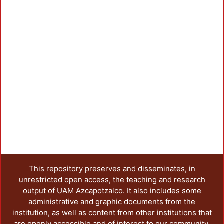
confort psicológico y en consecuencia,
aumenta el rendimiento laboral,
comparado con un ambiente tradicional de
luz blanca.
This repository preserves and disseminates, in
unrestricted open access, the teaching and research
output of UAM Azcapotzalco. It also includes some
administrative and graphic documents from the
institution, as well as content from other institutions that
are openly accessible and of interest to our community.