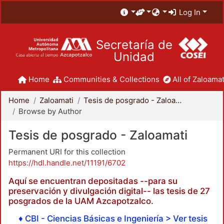
Log In
Secretaría de
Unidad
Home
Communities & Collections
All of Zaloamat
Home
Zaloamati
Tesis de posgrado - Zaloamati
Browse by Author
Tesis de posgrado - Zaloamati
Permanent URI for this collection
https://hdl.handle.net/11191/6702
Aquí se encuentran depositadas --para su
preservación y divulgación digital-- las tesis de 27
posgrados de la UAM Azcapotzalco.
♦ CBI - Ciencias Básicas e Ingeniería > Ver tesis