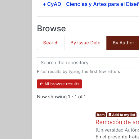
♦ CyAD - Ciencias y Artes para el Diseñ
Browse
Search
By Issue Date
By Author
Filter results by typing the first few letters
All browse results
Now showing
1 - 1 of 1
Item
Add to my list
Remoción de ars
(
Universidad Autóno
2017-07
)
Acevedo A
En el presente trab