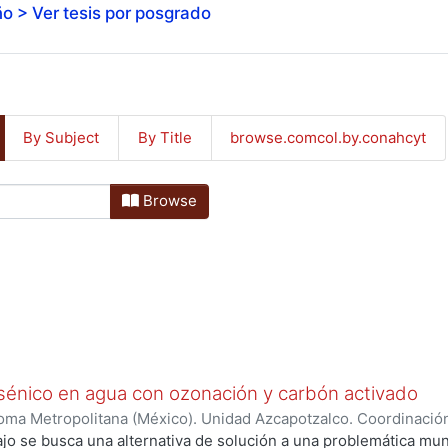
o > Ver tesis por posgrado
By Subject
By Title
browse.comcol.by.conahcyt
Browse
énico en agua con ozonación y carbón activado
ma Metropolitana (México). Unidad Azcapotzalco. Coordinación
fanador, Laura Maria
ajo se busca una alternativa de solución a una problemática m