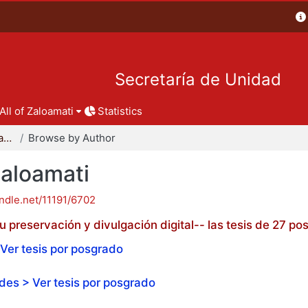
Secretaría de Unidad
All of Zaloamati
Statistics
Tesis de posgrado - Zaloamati
Browse by Author
Zaloamati
andle.net/11191/6702
 preservación y divulgación digital-- las tesis de 27 
Ver tesis por posgrado
es > Ver tesis por posgrado