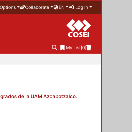
Options
Collaborate
EN
Log In
My List
[0]
posgrados de la UAM Azcapotzalco.