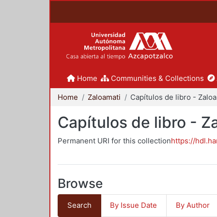
Home
Communities & Collections
Home
Zaloamati
Ca
Capítulos de libro - Z
Permanent URI for this collection
https://hdl.h
Browse
Search
By Issue Date
By Author