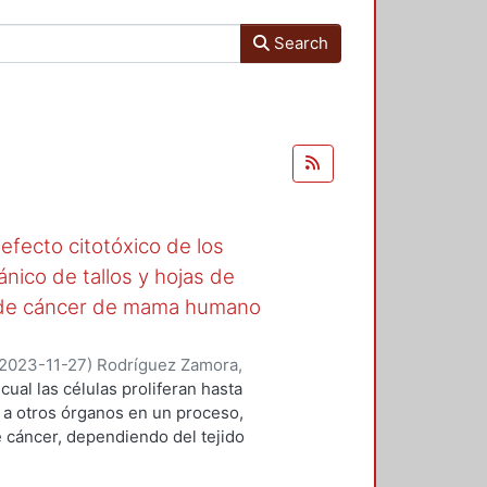
Search
 efecto citotóxico de los
nico de tallos y hojas de
ar de cáncer de mama humano
2023-11-27
)
Rodríguez Zamora,
s, Froylan Miguel
;
Rivera Becerril,
cual las células proliferan hasta
e a otros órganos en un proceso,
 cáncer, dependiendo del tejido
erentes tipos, uno que actualmente
pues es el más frecuente en