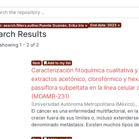
End date: 2023
×
r: search.filters.author.Puente Guzmán, Erika Iris
×
arch Results
showing
1 - 2 of 2
Item
Add to my list
Caracterización fitoquímica cualitativa y
extractos acetónico, clorofórmico y hexá
passiflora subpeltata en la línea celul
(MDAMB-231)
(
Universidad Autónoma Metropolitana (México).
,
Andrea
;
Puente Guzmán, Erika Iris
;
Gómez Laguna
El cáncer es una enfermedad multifactorial, en la 
Ernesto
crecer fuera de sus límites o, incluso extenders
denominado metástasis. Existen muchos tipos de
en el que se desarrolle. Dentro de todos los dif
tiene mucha importancia es el cáncer de mama, 