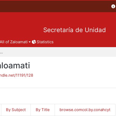
Secretaría de Unidad
All of Zaloamati
Statistics
pítulos de libro - Zaloamati
aloamati
andle.net/11191/128
By Subject
By Title
browse.comcol.by.conahcyt