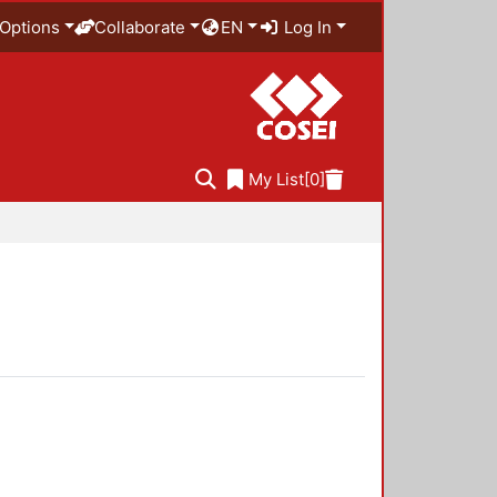
Options
Collaborate
EN
Log In
My List
[0]