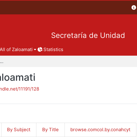
Secretaría de Unidad
All of Zaloamati
Statistics
pítulos de libro - Zaloamati
aloamati
andle.net/11191/128
By Subject
By Title
browse.comcol.by.conahcyt