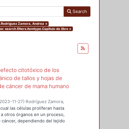
Search
or.Rodríguez Zamora, Andrea
×
e: search.filters.itemtype.Capítulo de libro
×
 efecto citotóxico de los
nico de tallos y hojas de
ar de cáncer de mama humano
2023-11-27
)
Rodríguez Zamora,
s, Froylan Miguel
;
Rivera Becerril,
cual las células proliferan hasta
e a otros órganos en un proceso,
 cáncer, dependiendo del tejido
erentes tipos, uno que actualmente