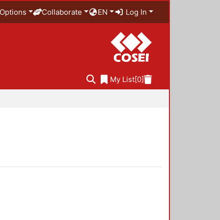
Options
Collaborate
EN
Log In
My List
[0]