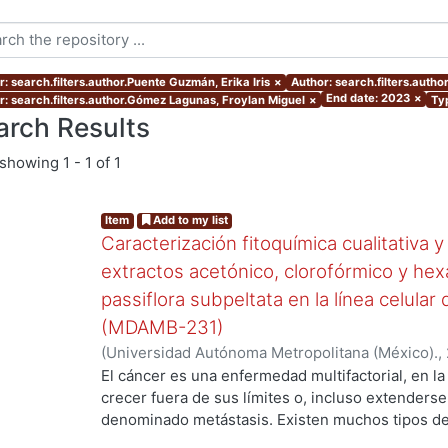
r: search.filters.author.Puente Guzmán, Erika Iris
×
Author: search.filters.auth
End date: 2023
×
r: search.filters.author.Gómez Lagunas, Froylan Miguel
×
Typ
arch Results
showing
1 - 1 of 1
Item
Add to my list
Caracterización fitoquímica cualitativa y
extractos acetónico, clorofórmico y hexá
passiflora subpeltata en la línea celul
(MDAMB-231)
(
Universidad Autónoma Metropolitana (México).
,
Andrea
;
Puente Guzmán, Erika Iris
;
Gómez Laguna
El cáncer es una enfermedad multifactorial, en la 
Ernesto
crecer fuera de sus límites o, incluso extenders
denominado metástasis. Existen muchos tipos de
en el que se desarrolle. Dentro de todos los dif