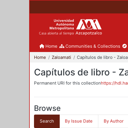
Home
Communities & Collections
Home
Zaloamati
Ca
Capítulos de libro - Z
Permanent URI for this collection
https://hdl.h
Browse
Search
By Issue Date
By Author