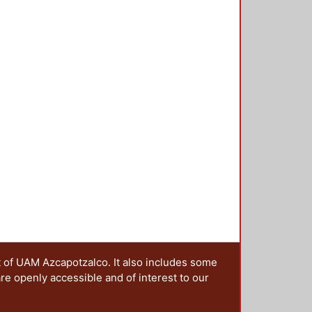
pues es el más frecuente en
 utilizan actualmente, presentan
lo que fármacos obtenidos a partir
 en la búsqueda de mejores
 del cual se han identificado más
ro y Sudamérica. Estas especies
 como por sus usos farmacológicos.
bolitos secundarios como son:
lina, terpenos, saponinas y
u actividad anticancerígena en
 estudio es importante en la
En el presente trabajo, se
rofórmico (CHCl3) y hexánico
subpeltata. Se realizó el estudio
en capa fina y el uso de diversos
abilidad celular en la línea MDA-
 colorimétrico empleando MTT. Se
t of UAM Azcapotzalco. It also includes some
citotóxica fueron el clorofórmico
are openly accessible and of interest to our
izar más estudios que permitan la
ro Passiflora para encontrar