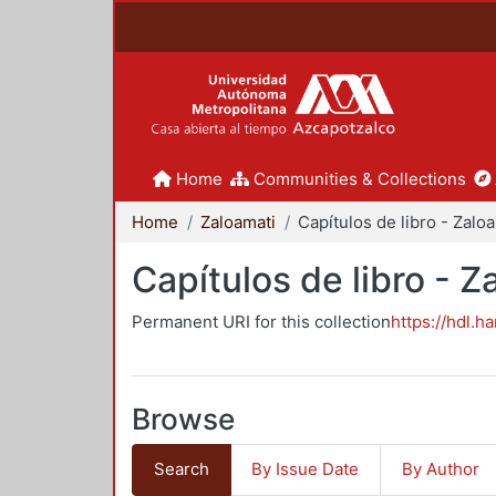
Home
Communities & Collections
Home
Zaloamati
Ca
Capítulos de libro - Z
Permanent URI for this collection
https://hdl.h
Browse
Search
By Issue Date
By Author