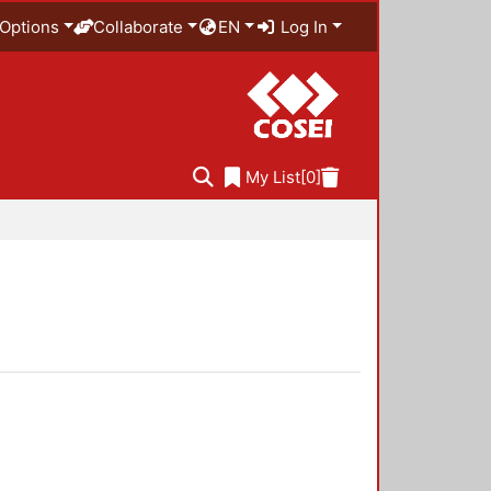
Options
Collaborate
EN
Log In
My List
[0]