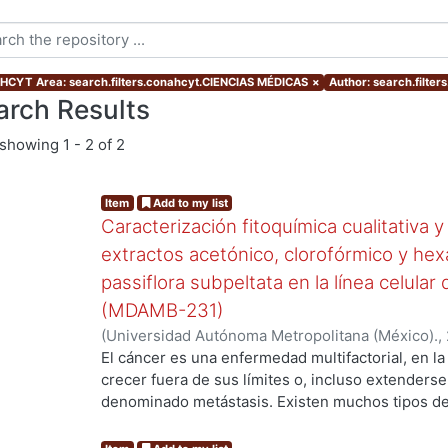
CYT Area: search.filters.conahcyt.CIENCIAS MÉDICAS
×
Author: search.filter
arch Results
showing
1 - 2 of 2
Item
Add to my list
Caracterización fitoquímica cualitativa y
extractos acetónico, clorofórmico y hexá
passiflora subpeltata en la línea celul
(MDAMB-231)
(
Universidad Autónoma Metropolitana (México).
,
Andrea
;
Puente Guzmán, Erika Iris
;
Gómez Laguna
El cáncer es una enfermedad multifactorial, en la 
Ernesto
crecer fuera de sus límites o, incluso extenders
denominado metástasis. Existen muchos tipos de
en el que se desarrolle. Dentro de todos los dif
tiene mucha importancia es el cáncer de mama, 