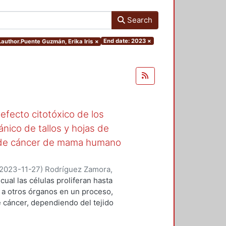
Search
End date: 2023
×
s.author.Puente Guzmán, Erika Iris
×
 efecto citotóxico de los
nico de tallos y hojas de
ar de cáncer de mama humano
2023-11-27
)
Rodríguez Zamora,
s, Froylan Miguel
;
Rivera Becerril,
cual las células proliferan hasta
e a otros órganos en un proceso,
 cáncer, dependiendo del tejido
erentes tipos, uno que actualmente
pues es el más frecuente en