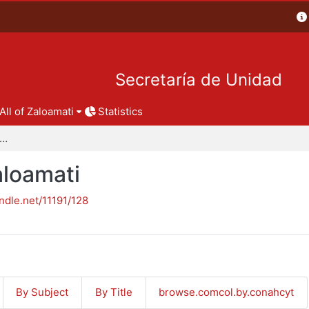
Secretaría de Unidad
All of Zaloamati
Statistics
pítulos de libro - Zaloamati
aloamati
andle.net/11191/128
By Subject
By Title
browse.comcol.by.conahcyt