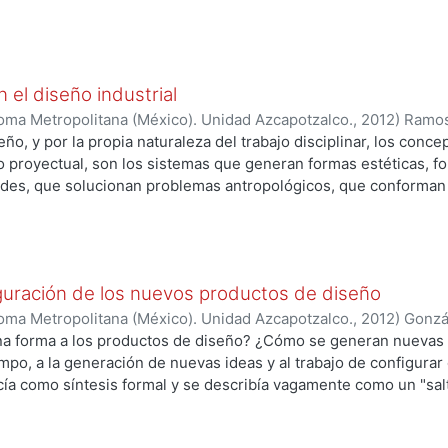
án conformando nuestras ciudades son: el crecimiento de la po
ón. Por diversas razones, una de las necesidades actuales de 
de ocupación, priorizando la ciudad existente, lo que ha prov
 mayor densidad es inevitable. La urbanización y alta densidad
 el diseño industrial
 denso continuará desarrollándose y en un futuro será la norm
oma Metropolitana (México). Unidad Azcapotzalco.
,
2012
)
Ramos
a
;
Zafra Ballinas, Alejandra
;
Revueltas Valle, José Silvestre
;
Vald
eño, y por la propia naturaleza del trabajo disciplinar, los con
o proyectual, son los sistemas que generan formas estéticas, 
des, que solucionan problemas antropológicos, que conforman l
conocimiento del diseño. Por eso al nombrar distintos objetos co
ha, ordenador, escritorio, radio, grabadora, entre muchos otros 
s, no sólo nos referimos a la cosa tangible, material y present
al sistema, a la imagen que formamos mentalmente y que tiene p
iguración de los nuevos productos de diseño
or, una figura que nos posibilita si ya existe, o posibilitará en e
ficados según la circunstancia en que se encuentre.
oma Metropolitana (México). Unidad Azcapotzalco.
,
2012
)
Gonzá
a forma a los productos de diseño? ¿Cómo se generan nuevas i
mpo, a la generación de nuevas ideas y al trabajo de configurar
ía como síntesis formal y se describía vagamente como un "salto
o el "vértigo de enfrentar la hoja en blanco". Entonces, poco se
nte con lo creativo y, en esa omisión, la inspiración o el talen