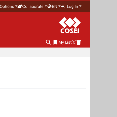
Options
Collaborate
EN
Log In
My List
[0]