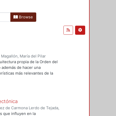
Browse
Magallón, María del Pilar
uitectura propia de la Orden del
jo además de hacer una
terísticas más relevantes de la
ar su apogeo. Después declina su
rroco tardío, rococó y
eral: plantas, alzados, uso de
a arquitectura carmelitana.
tectónica
ez de Carmona Lerdo de Tejada,
s que influyen en la