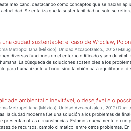
ureste mexicano, destacando como conceptos que se habían apl
actualidad. Se enfatiza que la sustentabilidad no solo se refiere
edio ambiente, ya que el concepto incluye, de manera important
nas que generan y viven en esas arquitecturas y poblados. La 
ras, de acuerdo a lugar o región, son parte de la expresión de l
rle características transmitidas entre generaciones, por lo que 
 una ciudad sustentable: el caso de Wroclaw, Polon
ión cultural y, por lo tanto, la sustentabilidad también debe e
oma Metropolitana (México). Unidad Azcapotzalco.
,
2012
)
Malug
enen diversas funciones en el entorno edificado y son de vital i
 humana. La búsqueda de soluciones sostenibles a los problema
olo para humanizar lo urbano, sino también para equilibrar el de
l. Las zonas verdes urbanas son idóneas para incorporar princi
tipos urbanos: los jardines privados, parques pequeños y espac
s límites administrativos más amplios de la ciudad. Todos contr
un principio clave para el diseño sostenible. Este estudio anali
idade ambiental o inevitável, o desejável e o possí
ntes en la ciudad y las características de su configuración espa
a planificación y diseño de áreas verdes urbanas. En este conte
oma Metropolitana (México). Unidad Azcapotzalco.
,
2012
)
Duart
Wroclaw, Polonia.
cas, la ciudad moderna fue una solución a los problemas de final
se presentan otras circunstancias. Estamos nuevamente en un pu
casez de recursos, cambio climático, entre otros problemas. En