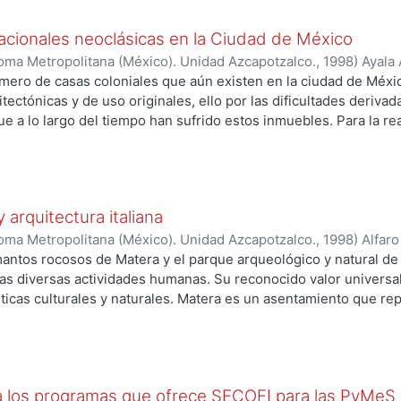
distinguir por motivos analíticos, se trata de un conjunto de
se y articularse mediante vínculos o elementos comunes que se
tacionales neoclásicas en la Ciudad de México
rminantes presentes.
oma Metropolitana (México). Unidad Azcapotzalco.
,
1998
)
Ayala
mero de casas coloniales que aún existen en la ciudad de México
itectónicas y de uso originales, ello por las dificultades deriva
e a lo largo del tiempo han sufrido estos inmuebles. Para la re
uno de ellos es un proyecto de varias casas, realizado por el ar
onstruirse en un predio ubicado en la esquina de las calles de
 la plaza de Loreto. El otro, data de 1812 y fue realizado por e
ño predio ubicado a espaldas del palacio virreinal, sobre la ca
 arquitectura italiana
representativos del tipo de casas que hacia las últimas décadas
la población de la Ciudad de México.
oma Metropolitana (México). Unidad Azcapotzalco.
,
1998
)
Alfaro
mantos rocosos de Matera y el parque arqueológico y natural d
as diversas actividades humanas. Su reconocido valor universal
sticas culturales y naturales. Matera es un asentamiento que re
aturaleza, sino también el camino que el hombre ha tomado par
modificado da origen a lo cultural. La visión de los ecosistemas
r con esta población italiana.
 los programas que ofrece SECOFI para las PyMeS y