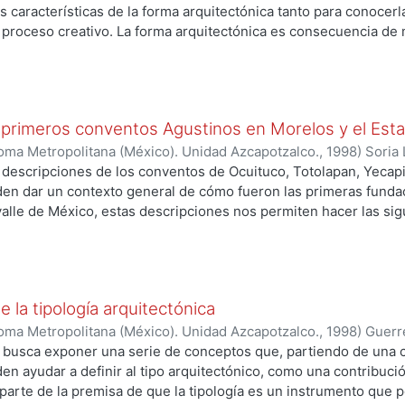
s características de la forma arquitectónica tanto para conocerla
 proceso creativo. La forma arquitectónica es consecuencia de m
e análisis es posible distinguirlas por separado, constituyen en
eraciones variables según la circunstancia. Para proceder siste
os siguientes puntos: Aspectos dimensionales y relacionales; 
ogía; Sistemas de ordenamiento y Voluntad expresiva.
s primeros conventos Agustinos en Morelos y el Es
oma Metropolitana (México). Unidad Azcapotzalco.
,
1998
)
Soria 
escripciones de los conventos de Ocuituco, Totolapan, Yecapix
den dar un contexto general de cómo fueron las primeras fundac
valle de México, estas descripciones nos permiten hacer las sig
onstruidos entre 1535 y 1550, siendo de las primeras fundacio
efinitiva era la primera en edificarse, o en algunos casos se hizo
obable que la actividad constructiva registrada por Kubler en 
ucción precisamente la capilla abierta y el convento por lo meno
la tipología arquitectónica
 todos los conventos es prácticamente igual, es decir, atrio al f
a sola nave, convento al costado derecho del templo (al sur en t
oma Metropolitana (México). Unidad Azcapotzalco.
,
1998
)
Guerr
ineado a la fachada del templo, tres crujías de habitaciones y cu
o busca exponer una serie de conceptos que, partiendo de una c
huerto del conjunto al costado derecho y posterior (sur y orient
den ayudar a definir al tipo arquitectónico, como una contribuci
parte de la premisa de que la tipología es un instrumento que p