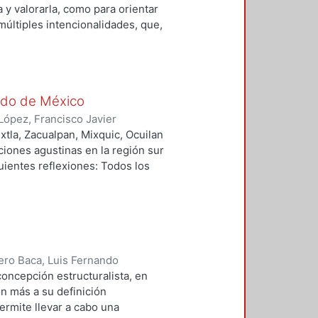
 y valorarla, como para orientar
últiples intencionalidades, que,
tre ellas una complicada red de
máticamente en el análisis de la
Condiciones de la ubicación;
tado de México
López, Francisco Javier
tla, Zacualpan, Mixquic, Ocuilan
iones agustinas en la región sur
uientes reflexiones: Todos los
nes agustinas; Considerando que
 paralelo a la construcción del
todos estos casos de 1540 a 1550
s en su planta baja; El partido
rente del conjunto con capillas
odos los casos), capilla abierta-
ero Baca, Luis Fernando
atro crujías para el
oncepción estructuralista, en
e) del conjunto.
ón más a su definición
ermite llevar a cabo una