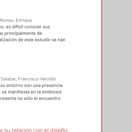
 temas que aparecen concatenados
 derivan del enunciado inicial,
 Alonso, Enrique
, es difícil conocer sus
das principalmente de
alización de este estudio se han
quitecto Ignacio de Castera en el
 San Pedro y San Pablo y San
l arquitecto académico Joaquín de
lle del Parque de la Moneda.
 de la vida virreinal habitaba
 Salazar, Francisco Haroldo
e su entorno son una presencia
 se manifiesta en la simbiosis
presenta no sólo el encuentro
a transformar lo natural en un
 y el papel del hombre en ellos,
 su relación con el diseño