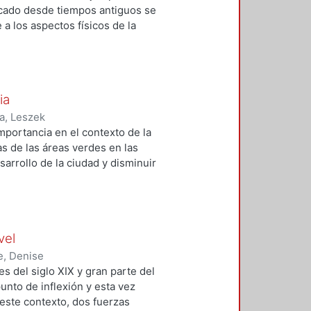
icado desde tiempos antiguos se
 a los aspectos físicos de la
e, aspectos intangibles de las
distinción entre unas
a diversidad cultural de estos
la arquitectura debe ser entendida
ia
star basada en expresiones
a, Leszek
mportancia en el contexto de la
s de las áreas verdes en las
sarrollo de la ciudad y disminuir
pios sostenibles, pues tienen
ios abiertos naturales y los que
ibuyen a la idea de desarrollo
za la génesis de los tipos de
vel
cial; se examinan las tendencias
xto, la parte principal aborda el
e, Denise
es del siglo XIX y gran parte del
nto de inflexión y esta vez
 este contexto, dos fuerzas