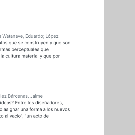
blación y el aumento de las
las aglomeraciones urbanas es
ocado un gran debate. La
 de ocupación son irreversibles.
a.
 Watanave, Eduardo
;
López
ez Vargas, Celso
;
Bárcenas
ceptos que se construyen y que son
formas perceptuales que
a cultura material y que por
mo: silla, mesa, sofá, estufa,
que rodean la vida cotidiana de
e, también nos referimos a la
ara nosotros una estructura y
l porvenir la estética y con ello la
lez Bárcenas, Jaime
deas? Entre los diseñadores,
 o asignar una forma a los nuevos
 al vacío", "un acto de
 explicaba de estos episodios
to individual irrumpían casi como