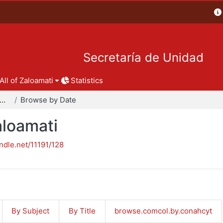
Secretaría de Unidad
All of Zaloamati
Statistics
pítulos de libro - Zaloamati
Browse by Date
aloamati
andle.net/11191/128
By Subject
By Title
browse.comcol.by.conahcyt