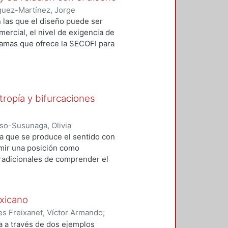
guez-Martínez, Jorge
en las que el diseño puede ser
mercial, el nivel de exigencia de
ramas que ofrece la SECOFI para
ión del diseño no sólo en los
ta, pueden coadyuvar a que las
s “idiomas” para responder a las
dero, de calidad, y con buena
tropía y bifurcaciones
 económico al ofrecer productos en
ases: caos, en que el objetivo de
tico del Proceso y otras
so-Susunaga, Olivia
con los principales
la que se produce el sentido con
omparación es a nivel
sumir una posición como
tradicionales de comprender el
or personalidades intempestivas,
s invisible. Para este trabajo es
n para el diseño desde la
exicano
as. La distinción es que esta
es Freixanet, Víctor Armando
;
ería factible llevar a término la
la a través de dos ejemplos
nos.