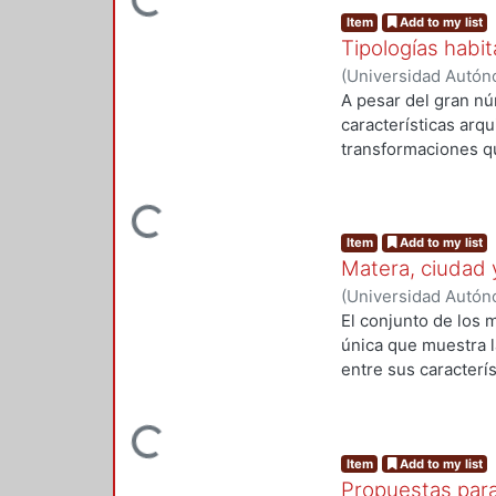
Loading...
que es conveniente 
Item
Add to my list
y pueden relacionar
Tipologías habi
relativo a las dete
(
Universidad Autón
A pesar del gran nú
características arqu
transformaciones qu
elegido dos casos; 
año de 1778, para c
Loading...
Gregario, frontero a
Item
Add to my list
Heredia en un peque
Matera, ciudad y
Ambos ejemplos son 
una buena parte de 
(
Universidad Autón
El conjunto de los 
única que muestra l
entre sus caracterí
entre humanidad y n
recurso, mismo que 
Loading...
se puede ejemplifica
Item
Add to my list
Propuestas para