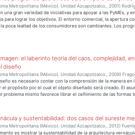
oma Metropolitana (México). Unidad Azcapotzalco.
,
2001
)
Rodrí
ten una gran variedad de iniciativas para apoyar a las PyMEs, y 
ia para lograr los objetivos. El entorno comercial, la apertura co
 la poca lealtad de los consumidores son cambiantes. Los prog
y certificación con sistemas de calidad, aunados con la aplicac
bién en el proceso de manufactura, armado, distribución y ven
petitivas. Es indispensable que en la empresa se hablen vario
os de los consumidores que buscan un producto atractivo, dura
imagen: el laberinto teoría del caos, complejidad, en
ficio; por otro lado, el fabricante quiere obtener un beneficio
 diferenciables. En el proceso evolutivo de calidad hay cuatro f
el diseño
pervivencia; control, mediante la aplicación del Control Estadís
oma Metropolitana (México). Unidad Azcapotzalco.
,
2009
)
Frago
stabilizar los procesos. En la mejora, se hace una comparación 
iseño es necesario contar con la comprensión de la manera en 
ratar de igualarlos. Y finalmente en la fase de innovación, la c
ar el propósito por el cual el objeto diseñado será creado. El a
ndo la excelencia con producto pioneros.
l problema mismo favorece librar el ceñimiento de las formas 
ucción del sentido, la cuál es alcanzada con mayor facilidad p
ar propuestas alternas que ofrecen la posibilidad de ver lo ante
con una óptica alterna de la producción del sentido en la image
rnácula y sustentabilidad: dos casos del sureste m
onada por un proceso caótico y lleno de bifurcaciones rizomátic
oma Metropolitana (México). Unidad Azcapotzalco.
,
2012
)
Fuent
s permite la existencia de un filtro más complejo sin el cual no s
nka
umento es mostrar la sustentabilidad de la arquitectura vernácu
producción del sentido de las imágenes para los entornos urba