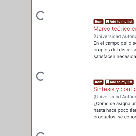
importantes que est
tasas de urbanizaci
Loading...
una mayor densidad 
Item
Add to my list
ocupación urbana de
Marco teórico en
El modo de vida más
(
Universidad Autón
Pérez, Blanca Estel
En el campo del dis
Sánchez, Víctor
propios del discurs
satisfacen necesida
supuesto abonan al 
refrigerador, planc
Loading...
nosotros los humano
Item
Add to my list
idea, al concepto, 
Síntesis y conf
una apariencia exteri
asignación de signi
(
Universidad Autón
¿Cómo se asigna un
hasta hace poco tie
productos, se conoc
equilibrista" o com
conectados íntimame