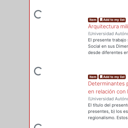
reducción de la div
sistema general. Po
Loading...
casos únicos, sino
Item
Add to my list
consideran objetiva
Arquitectura mil
vinculando elemento
las necesidades de 
(
Universidad Autón
ampliar sus capacida
El presente trabajo 
consideran más des
Social en sus Dimen
temáticas específic
desde diferentes en
con el propósito de
nos permiten identi
Loading...
frontera fortificada
Item
Add to my list
construcciones y lo
Determinantes pr
especial en el área 
en relación con
(
Universidad Autón
El título del prese
presentes, b) los es
regionalismo. Esto
temáticas, o cinco 