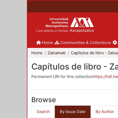
Home
Communities & Collections
Home
Zaloamati
Ca
Capítulos de libro - Z
Permanent URI for this collection
https://hdl.h
Browse
Search
By Issue Date
By Author