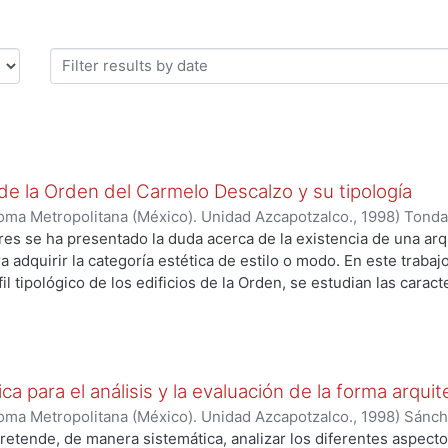
 de la Orden del Carmelo Descalzo y su tipología
oma Metropolitana (México). Unidad Azcapotzalco.
,
1998
)
Tonda 
ores se ha presentado la duda acerca de la existencia de una arq
 adquirir la categoría estética de estilo o modo. En este traba
il tipológico de los edificios de la Orden, se estudian las carac
a carmelitana, su gestación y etapas de desarrollo hasta alcanz
tervenir en las construcciones otros estilos en boga, como el ba
ndo a un lado las obras heterodoxas, se analizan de manera gen
 cubiertas, fachadas, atrios, claustros, y retablos, referidos a l
a para el análisis y la evaluación de la forma arqui
oma Metropolitana (México). Unidad Azcapotzalco.
,
1998
)
Sánch
pretende, de manera sistemática, analizar los diferentes aspecto