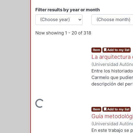
Filter results by year or month
Now showing
1 - 20 of 318
Item
Add to my list
La arquitectura
(
Universidad Autón
Entre los historiad
Carmelo que pudiera
descripción del perf
arquitectura clásic
pureza formal al in
Loading...
neoclasicismo. Deja
Item
Add to my list
órdenes, materiales,
Guía metodológic
(
Universidad Autón
Manuel Ángel
En este trabajo se 