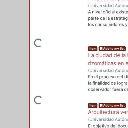
(
Universidad Autón
A nivel oficial exis
parte de la estrateg
los consumidores y
mejora de procesos 
productos, sino tam
Loading...
PyMEs sean más com
Item
Add to my list
necesidades y dese
La ciudad de la 
relación costo-bene
el mercado que sean
rizomáticas en 
le empresa es su su
(
Universidad Autón
herramientas para e
En el proceso del d
competidores para t
la finalidad de logr
internacional busca
observador fuera de
fenómeno de la prod
Loading...
capaces de desarroll
Item
Add to my list
fundamental contar 
Arquitectura ve
diferencia proporci
(
Universidad Autón
visión del orden-cao
González Mejía, Oli
El objetivo del doc
comprensión de la 