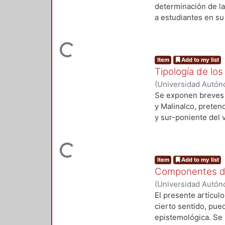
determinación de la
a estudiantes en su
si bien para fines d
relaciones con pond
Loading...
forma se proponen l
Item
Add to my list
Materiales y Tecnol
Tipología de lo
(
Universidad Autón
Se exponen breves d
y Malinalco, preten
y sur-poniente del 
conventos fueron c
la capilla abierta d
Loading...
convento, es muy pr
Item
Add to my list
obedece a la constr
Componentes de 
general utilizado en
posas, templo de un
(
Universidad Autón
pórtico de acceso al
El presente artícul
deambulatorio y el 
cierto sentido, pue
epistemológica. Se 