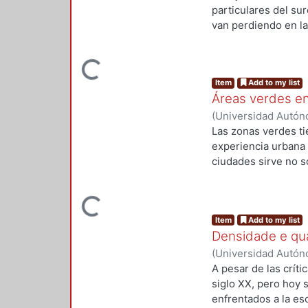
particulares del s
van perdiendo en la 
arquitectura o el m
comunidades y perso
Loading...
construcciones y ot
Item
Add to my list
pueblos, al imprimi
Áreas verdes en
como una manifestac
culturales.
(
Universidad Autón
Las zonas verdes ti
experiencia urbana
ciudades sirve no s
el impacto ambienta
una amplia gama de 
Loading...
se encuentran en lo
Item
Add to my list
urbano equilibrado, 
Densidade e qual
zonas verdes existe
contemporáneas en l
(
Universidad Autón
caso de estudio de 
A pesar de las críti
siglo XX, pero hoy 
enfrentados a la es