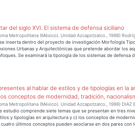
ersidad y complejidad de los fenómenos reales para incorporar
r lo tanto, este sistema construido pragmáticamente no incluirá 
 que intencionalmente se buscará que estén representados sólo
mente probables y empíricamente relevantes. Los tipos se dise
itar del siglo XVI. El sistema de defensa siciliano
s abstractos para construir un concepto representativo de la re
la investigación o del proyecto así lo demandan, "intensificar" 
oma Metropolitana (México). Unidad Azcapotzalco.
,
1998
)
Rodrí
des operativas. De esta manera la tipología permite identificar 
se inserta dentro del proyecto de investigación Morfología Tipoló
tacados de los fenómenos, ayudando a la conformación de mapa
siones Urbanas y Arquitectónicas que pretende abordar los aspe
as del conocimiento.
foques. Se examinará la tipología de los sistemas de defensa de
 establecer en forma sistemática cuáles son los elementos de c
ficarlos como tales. Nos centraremos en el periodo correspondien
 entre el occidente, el gran Reino Español, y el oriente, el gran
s sistemas desarrollados en esta área tendrán gran impacto en
esentes al hablar de estilos y de tipologías en la 
del Caribe y el Golfo de México.
 los conceptos de modernidad, tradición, nacionalis
oma Metropolitana (México). Unidad Azcapotzalco.
,
1998
)
DIAZ
nte estudio comprende siete temas que se presentan en tres nive
tilos y tipologías en arquitectura y c) los conceptos de moderni
s cuatro últimos conceptos pueden asociarse en dos pares con 
al separar estilos y tipologías. Al mismo tiempo se entiende qu