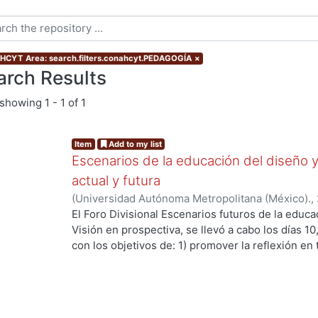
CYT Area: search.filters.conahcyt.PEDAGOGÍA
×
arch Results
showing
1 - 1 of 1
Item
Add to my list
Escenarios de la educación del diseño y 
actual y futura
(
Universidad Autónoma Metropolitana (México).
,
Georgina
;
Andrade Díaz, Carolina Sue
;
Ando Ashij
El Foro Divisional Escenarios futuros de la educa
Velázquez, Verónica
;
Gutiérrez Trapero, Olga Mar
Visión en prospectiva, se llevó a cabo los días 10
Rivas Cruces, Alfonso
;
Ramírez Sandoval, Georg
con los objetivos de: 1) promover la reflexión en
Moreno Tamayo, Carlos Humberto
;
Gómez Ochoa
la educación en la División de CyAD; 2) fomentar 
Olivia
;
López Bracho, Rocío
;
García Armenta, Gabr
educación superior frente a los Objetivos del Des
Ramírez Ramírez, Rodrigo
;
Sánchez Paredes Torr
analizar las oportunidades que tiene la educación
Georgina
;
Morales Aceves, Jorge Armando
;
Sánc
futuro mejor para todos. El Foro tuvo dos moment