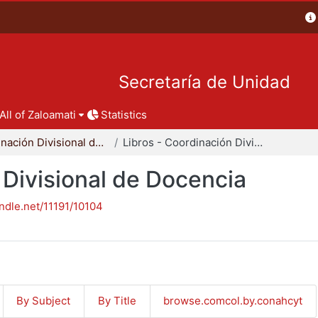
Secretaría de Unidad
All of Zaloamati
Statistics
Coordinación Divisional de Docencia
Libros - Coordinación Divisional de Docencia
 Divisional de Docencia
andle.net/11191/10104
By Subject
By Title
browse.comcol.by.conahcyt