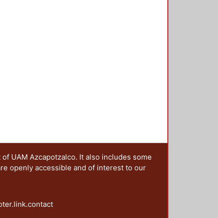
linas Rocha, Javier Eduardo
;
 ponencias de forma presencial y
Víctor Miguel
;
Alatriste Martínez,
segundo momento, este libro en el
iselda
;
Spataro, Carolina
;
Blanco,
e los participantes, cerrando con
antes, Ana Libia
;
Sahagún Angulo,
ida durante el Foro.
bo Solís, José Humberto
;
Corro
icolás
;
Islas Barajas, Salvador
t of UAM Azcapotzalco. It also includes some
are openly accessible and of interest to our
oter.link.contact