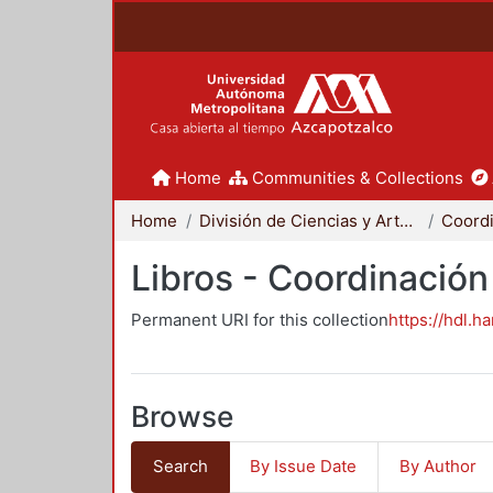
Home
Communities & Collections
Home
División de Ciencias y Artes para el Diseño
Libros - Coordinación
Permanent URI for this collection
https://hdl.h
Browse
Search
By Issue Date
By Author