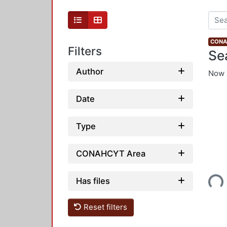
CONAH
Filters
Se
Author
Now 
Date
Type
CONAHCYT Area
Has files
Loading...
Reset filters