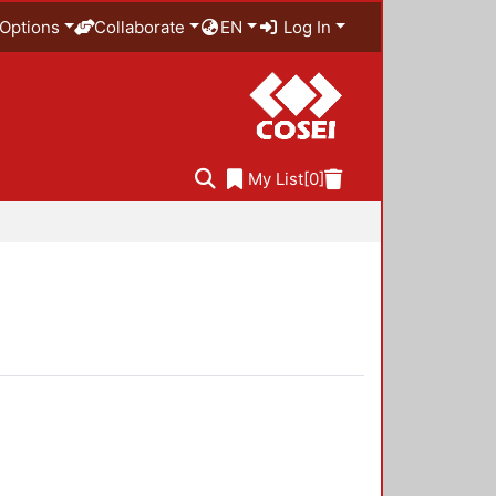
Options
Collaborate
EN
Log In
My List
[0]