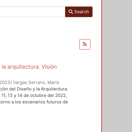
Search
la arquitectura. Visión
2023
)
Vargas Serrano, María
ara, Luis Yoshiaki
;
Huerta
ción del Diseño y la Arquitectura.
garita
;
Larios Pérez, José Ma.
;
, 11, 13 y 14 de octubre del 2022,
ina
;
Viramontes Muciño, Alejandro
;
 torno a los escenarios futuros de
, Mónica
;
Fragoso-Susunaga,
el debate del papel de la
iela
;
Viveros Ramírez, Sara
;
arrollo Sostenible (ODS) y; 3)
es, Alinne
;
Aguilar Montoya, Ma.
 superior para contribuir a un
hez Martínez, María Esther
;
os; en el primero, los