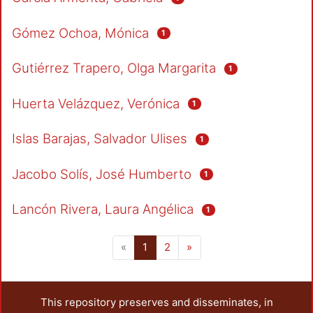
Gómez Ochoa, Mónica
1
Gutiérrez Trapero, Olga Margarita
1
Huerta Velázquez, Verónica
1
Islas Barajas, Salvador Ulises
1
Jacobo Solís, José Humberto
1
Lancón Rivera, Laura Angélica
1
(current)
«
1
2
»
This repository preserves and disseminates, in