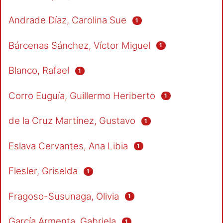
Andrade Díaz, Carolina Sue
1
Bárcenas Sánchez, Víctor Miguel
1
Blanco, Rafael
1
Corro Euguía, Guillermo Heriberto
1
de la Cruz Martínez, Gustavo
1
Eslava Cervantes, Ana Libia
1
Flesler, Griselda
1
Fragoso-Susunaga, Olivia
1
García Armenta, Gabriela
1