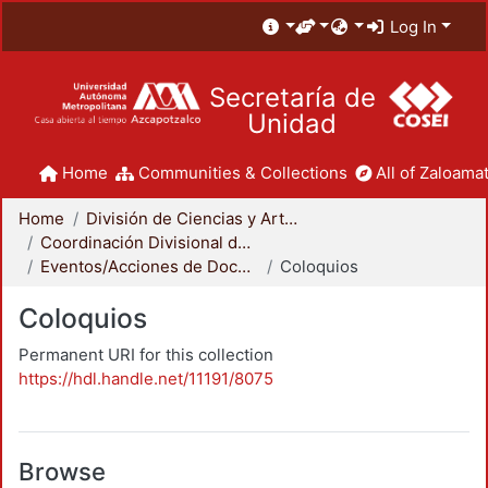
Log In
Secretaría de
Unidad
Home
Communities & Collections
All of Zaloamat
Home
División de Ciencias y Artes para el Diseño
Coordinación Divisional de Docencia
Eventos/Acciones de Docencia
Coloquios
Coloquios
Permanent URI for this collection
https://hdl.handle.net/11191/8075
Browse