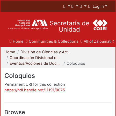
Log In
Secretaría de
Unidad
Home
Communities & Collections
All of Zaloamati
Home
División de Ciencias y Artes para el Diseño
Coordinación Divisional de Docencia
Eventos/Acciones de Docencia
Coloquios
Coloquios
Permanent URI for this collection
https://hdl.handle.net/11191/8075
Browse