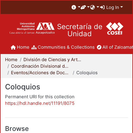
Log In
Secretaría de
Unidad
Home
Communities & Collections
All of Zaloamat
Home
División de Ciencias y Artes para el Diseño
Coordinación Divisional de Docencia
Eventos/Acciones de Docencia
Coloquios
Coloquios
Permanent URI for this collection
https://hdl.handle.net/11191/8075
Browse