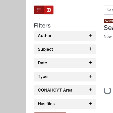
Autho
Filters
Se
Author
Now 
Subject
Date
Type
CONAHCYT Area
Load
Has files