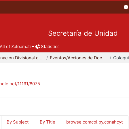
Secretaría de Unidad
All of Zaloamati
Statistics
Coordinación Divisional de Docencia
Eventos/Acciones de Docencia
Coloqu
andle.net/11191/8075
By Subject
By Title
browse.comcol.by.conahcyt