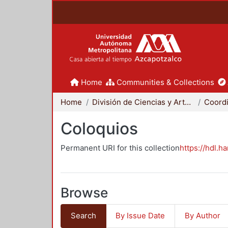
Home
Communities & Collections
Home
División de Ciencias y Artes para el Diseño
Coloquios
Permanent URI for this collection
https://hdl.h
Browse
Search
By Issue Date
By Author