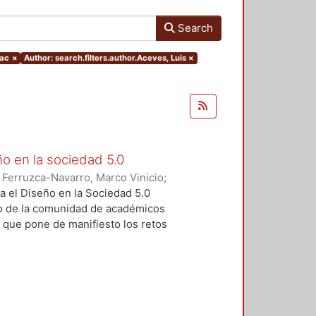
Search
aac
×
Author: search.filters.author.Aceves, Luis
×
ño en la sociedad 5.0
)
Ferruzca-Navarro, Marco Vinicio
;
;
Rivera, Antonio
;
Fragoso-
a el Diseño en la Sociedad 5.0
s Yoshiaki
;
Fernández, Ruth
;
o de la comunidad de académicos
ugenio
;
Padilla, Sergio
;
Redondo,
, que pone de manifiesto los retos
rajauregui, Luciano
;
Álvarez,
iseño en un contexto de cambio
vueltas, José
;
Molina, Sandra
;
o se realizó el pasado mes de
Elvia
;
Aceves, Luis
;
Alvarado,
s por parte de las profesoras y
ltz, Fernando
;
Dávila, Sergio
;
ropuestas innovadoras en cuanto a
do
;
Ramírez, Rodrigo
;
Sahagún,
tan los autores en cada uno de