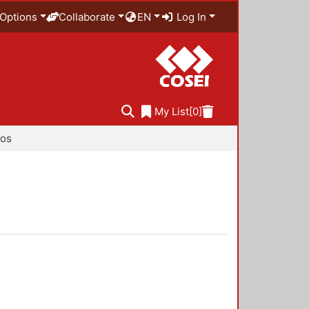
Options
Collaborate
EN
Log In
My List
[0]
ios