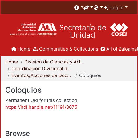
Log In
Secretaría de
Unidad
Home
Communities & Collections
All of Zaloamat
Home
División de Ciencias y Artes para el Diseño
Coordinación Divisional de Docencia
Eventos/Acciones de Docencia
Coloquios
Coloquios
Permanent URI for this collection
https://hdl.handle.net/11191/8075
Browse