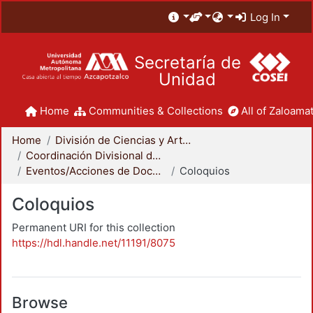
Log In
Secretaría de
Unidad
Home
Communities & Collections
All of Zaloamat
Home
División de Ciencias y Artes para el Diseño
Coordinación Divisional de Docencia
Eventos/Acciones de Docencia
Coloquios
Coloquios
Permanent URI for this collection
https://hdl.handle.net/11191/8075
Browse