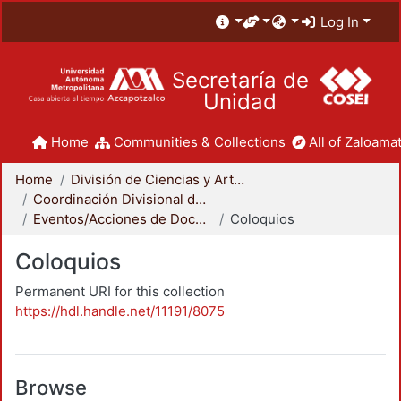
Log In
Secretaría de
Unidad
Home
Communities & Collections
All of Zaloamat
Home
División de Ciencias y Artes para el Diseño
Coordinación Divisional de Docencia
Eventos/Acciones de Docencia
Coloquios
Coloquios
Permanent URI for this collection
https://hdl.handle.net/11191/8075
Browse