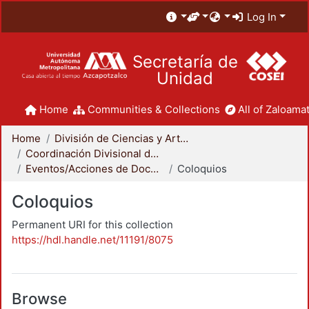
Log In
Secretaría de
Unidad
Home
Communities & Collections
All of Zaloamat
Home
División de Ciencias y Artes para el Diseño
Coordinación Divisional de Docencia
Eventos/Acciones de Docencia
Coloquios
Coloquios
Permanent URI for this collection
https://hdl.handle.net/11191/8075
Browse