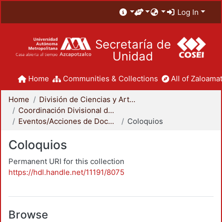
Log In
Secretaría de
Unidad
Home
Communities & Collections
All of Zaloamat
Home
División de Ciencias y Artes para el Diseño
Coordinación Divisional de Docencia
Eventos/Acciones de Docencia
Coloquios
Coloquios
Permanent URI for this collection
https://hdl.handle.net/11191/8075
Browse