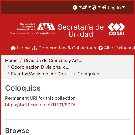
Log In
Secretaría de
Unidad
Home
Communities & Collections
All of Zaloamat
Home
División de Ciencias y Artes para el Diseño
Coordinación Divisional de Docencia
Eventos/Acciones de Docencia
Coloquios
Coloquios
Permanent URI for this collection
https://hdl.handle.net/11191/8075
Browse