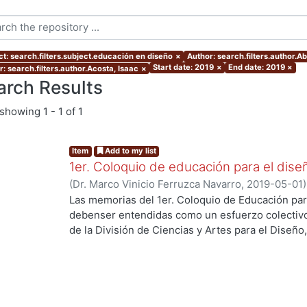
ct: search.filters.subject.educación en diseño
×
Author: search.filters.author.A
Start date: 2019
×
End date: 2019
×
: search.filters.author.Acosta, Isaac
×
arch Results
showing
1 - 1 of 1
Item
Add to my list
1er. Coloquio de educación para el dise
(
Dr. Marco Vinicio Ferruzca Navarro
,
2019-05-01
Martínez de Velasco, Emilio
;
Sarale, Luis Alberto
Las memorias del 1er. Coloquio de Educación par
Susunaga, Olivia
;
García, Areli
;
Ando Ashijara, Lui
debenser entendidas como un esfuerzo colectiv
Jiménez, Haydeé
;
Aguilar, Georgina
;
Ricárdez, E
de la División de Ciencias y Artes para el Diseño
Maruja
;
Díaz, Guillermo
;
Espinoza, Elizabeth
;
Segu
y oportunidades que enfrenta la educación en d
Rosa Elena
;
Hernández, Carlos
;
López, Blanca
;
Re
acelerado y rompimiento de paradigmas.El event
Jaramillo, Cynthia
;
Ramírez, Alejandro
;
Palacios, 
mayo de 2018 y se recibieron más de 50 ponencia
Quezada
;
Ridríguez, Jorge
;
Gutiérrez, Javier
;
Shu
profesores de la División.Las experiencias y/o p
Herrera, Miguel
;
Stevens, Patricia
;
García, Eduar
procesos de enseñanza y aprendizaje que presen