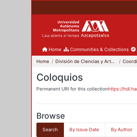
Home
Communities & Collections
Home
División de Ciencias y Artes para el Diseño
Coloquios
Permanent URI for this collection
https://hdl.h
Browse
Search
By Issue Date
By Author