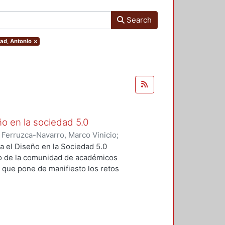
Search
bad, Antonio
×
ño en la sociedad 5.0
)
Ferruzca-Navarro, Marco Vinicio
;
;
Rivera, Antonio
;
Fragoso-
a el Diseño en la Sociedad 5.0
s Yoshiaki
;
Fernández, Ruth
;
o de la comunidad de académicos
ugenio
;
Padilla, Sergio
;
Redondo,
, que pone de manifiesto los retos
rajauregui, Luciano
;
Álvarez,
iseño en un contexto de cambio
vueltas, José
;
Molina, Sandra
;
o se realizó el pasado mes de
Elvia
;
Aceves, Luis
;
Alvarado,
s por parte de las profesoras y
ltz, Fernando
;
Dávila, Sergio
;
ropuestas innovadoras en cuanto a
do
;
Ramírez, Rodrigo
;
Sahagún,
tan los autores en cada uno de