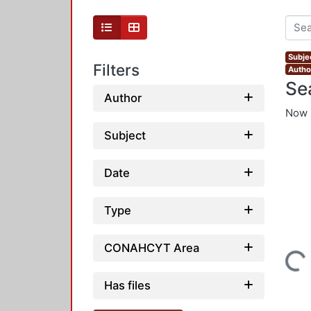
Subje
Filters
Author
Se
Author
Now 
Subject
Date
Type
CONAHCYT Area
Loading...
Has files