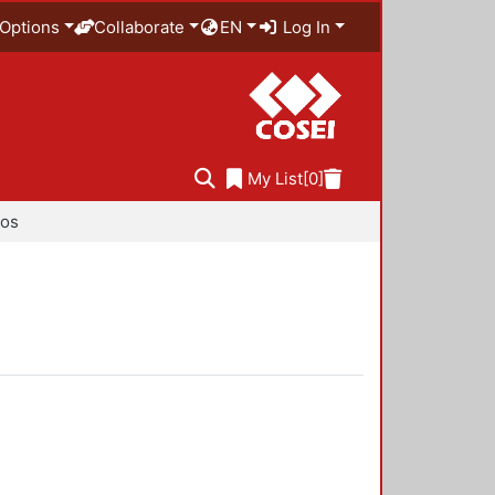
Options
Collaborate
EN
Log In
My List
[0]
ios