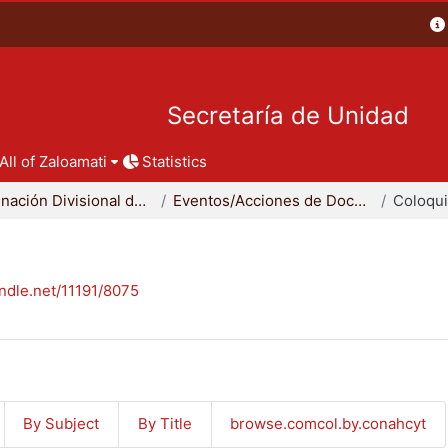
Secretaría de Unidad
All of Zaloamati
Statistics
Coordinación Divisional de Docencia
Eventos/Acciones de Docencia
Coloqu
andle.net/11191/8075
By Subject
By Title
browse.comcol.by.conahcyt