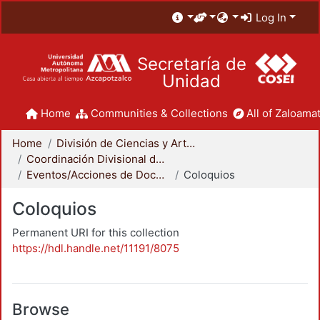
Log In
Secretaría de
Unidad
Home
Communities & Collections
All of Zaloamat
Home
División de Ciencias y Artes para el Diseño
Coordinación Divisional de Docencia
Eventos/Acciones de Docencia
Coloquios
Coloquios
Permanent URI for this collection
https://hdl.handle.net/11191/8075
Browse