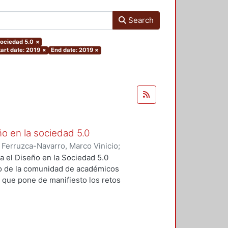
Search
.sociedad 5.0
×
tart date: 2019
×
End date: 2019
×
ño en la sociedad 5.0
)
Ferruzca-Navarro, Marco Vinicio
;
;
Rivera, Antonio
;
Fragoso-
a el Diseño en la Sociedad 5.0
s Yoshiaki
;
Fernández, Ruth
;
o de la comunidad de académicos
ugenio
;
Padilla, Sergio
;
Redondo,
, que pone de manifiesto los retos
rajauregui, Luciano
;
Álvarez,
iseño en un contexto de cambio
vueltas, José
;
Molina, Sandra
;
o se realizó el pasado mes de
Elvia
;
Aceves, Luis
;
Alvarado,
s por parte de las profesoras y
ltz, Fernando
;
Dávila, Sergio
;
ropuestas innovadoras en cuanto a