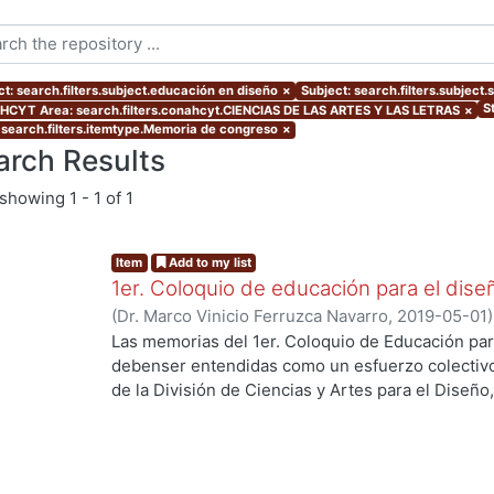
ct: search.filters.subject.educación en diseño
×
Subject: search.filters.subject
S
CYT Area: search.filters.conahcyt.CIENCIAS DE LAS ARTES Y LAS LETRAS
×
 search.filters.itemtype.Memoria de congreso
×
arch Results
showing
1 - 1 of 1
Item
Add to my list
1er. Coloquio de educación para el dise
(
Dr. Marco Vinicio Ferruzca Navarro
,
2019-05-01
Martínez de Velasco, Emilio
;
Sarale, Luis Alberto
Las memorias del 1er. Coloquio de Educación par
Susunaga, Olivia
;
García, Areli
;
Ando Ashijara, Lui
debenser entendidas como un esfuerzo colectiv
g...
Jiménez, Haydeé
;
Aguilar, Georgina
;
Ricárdez, E
de la División de Ciencias y Artes para el Diseño
Maruja
;
Díaz, Guillermo
;
Espinoza, Elizabeth
;
Segu
y oportunidades que enfrenta la educación en d
Rosa Elena
;
Hernández, Carlos
;
López, Blanca
;
Re
acelerado y rompimiento de paradigmas.El event
Jaramillo, Cynthia
;
Ramírez, Alejandro
;
Palacios, 
mayo de 2018 y se recibieron más de 50 ponencia
Quezada
;
Ridríguez, Jorge
;
Gutiérrez, Javier
;
Shu
profesores de la División.Las experiencias y/o p