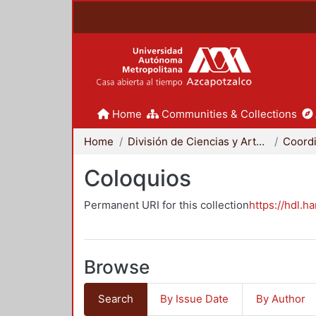
Home
Communities & Collections
Home
División de Ciencias y Artes para el Diseño
Coloquios
Permanent URI for this collection
https://hdl.h
Browse
Search
By Issue Date
By Author