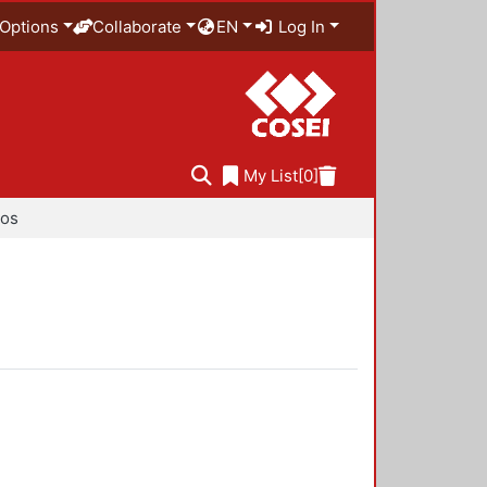
Options
Collaborate
EN
Log In
My List
[0]
ios