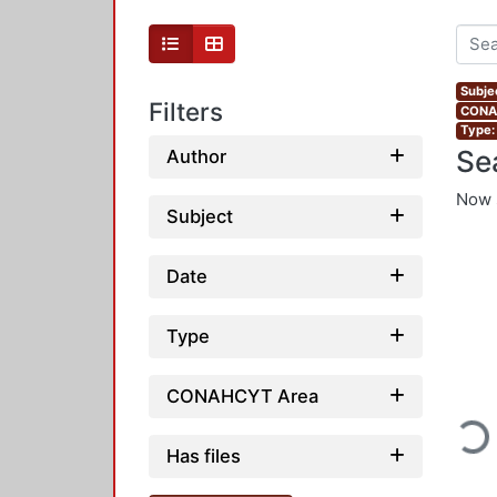
Subje
Filters
CONAH
Type:
Se
Author
Now 
Subject
Date
Type
Loadin
CONAHCYT Area
Has files