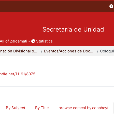
Secretaría de Unidad
All of Zaloamati
Statistics
Coordinación Divisional de Docencia
Eventos/Acciones de Docencia
Coloqu
andle.net/11191/8075
By Subject
By Title
browse.comcol.by.conahcyt