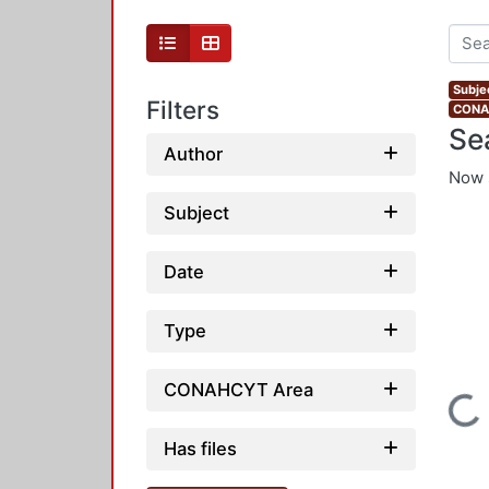
Subje
Filters
CONAH
Se
Author
Now 
Subject
Date
Type
CONAHCYT Area
Loading...
Has files