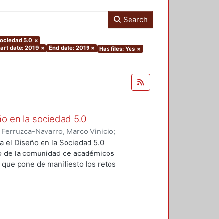
Search
.sociedad 5.0
×
tart date: 2019
×
End date: 2019
×
Has files: Yes
×
ño en la sociedad 5.0
)
Ferruzca-Navarro, Marco Vinicio
;
;
Rivera, Antonio
;
Fragoso-
a el Diseño en la Sociedad 5.0
s Yoshiaki
;
Fernández, Ruth
;
o de la comunidad de académicos
ugenio
;
Padilla, Sergio
;
Redondo,
, que pone de manifiesto los retos
rajauregui, Luciano
;
Álvarez,
iseño en un contexto de cambio
vueltas, José
;
Molina, Sandra
;
o se realizó el pasado mes de
Elvia
;
Aceves, Luis
;
Alvarado,
s por parte de las profesoras y
ltz, Fernando
;
Dávila, Sergio
;
ropuestas innovadoras en cuanto a
do
;
Ramírez, Rodrigo
;
Sahagún,
tan los autores en cada uno de