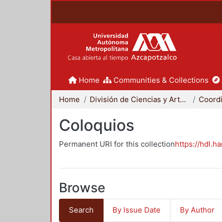
Home
Communities & Collections
Home
División de Ciencias y Artes para el Diseño
Coloquios
Permanent URI for this collection
https://hdl.h
Browse
Search
By Issue Date
By Author