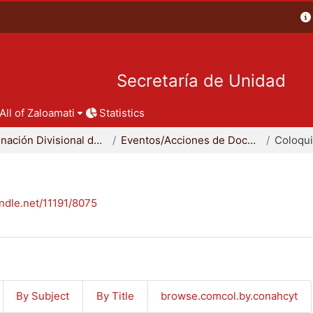
Secretaría de Unidad
All of Zaloamati
Statistics
Coordinación Divisional de Docencia
Eventos/Acciones de Docencia
Coloqu
andle.net/11191/8075
By Subject
By Title
browse.comcol.by.conahcyt