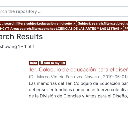
ct: search.filters.subject.educación en diseño
×
Subject: search.filters.subject
S
CYT Area: search.filters.conahcyt.CIENCIAS DE LAS ARTES Y LAS LETRAS
×
arch Results
showing
1 - 1 of 1
Item
Add to my list
1er. Coloquio de educación para el dise
(
Dr. Marco Vinicio Ferruzca Navarro
,
2019-05-01
Martínez de Velasco, Emilio
;
Sarale, Luis Alberto
Las memorias del 1er. Coloquio de Educación par
Susunaga, Olivia
;
García, Areli
;
Ando Ashijara, Lui
debenser entendidas como un esfuerzo colectiv
Jiménez, Haydeé
;
Aguilar, Georgina
;
Ricárdez, E
de la División de Ciencias y Artes para el Diseño
Maruja
;
Díaz, Guillermo
;
Espinoza, Elizabeth
;
Segu
y oportunidades que enfrenta la educación en d
Rosa Elena
;
Hernández, Carlos
;
López, Blanca
;
Re
acelerado y rompimiento de paradigmas.El event
Jaramillo, Cynthia
;
Ramírez, Alejandro
;
Palacios, 
mayo de 2018 y se recibieron más de 50 ponencia
Quezada
;
Ridríguez, Jorge
;
Gutiérrez, Javier
;
Shu
profesores de la División.Las experiencias y/o p
Herrera, Miguel
;
Stevens, Patricia
;
García, Eduar
procesos de enseñanza y aprendizaje que presen