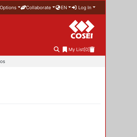
Options
Collaborate
EN
Log In
My List
[0]
ios