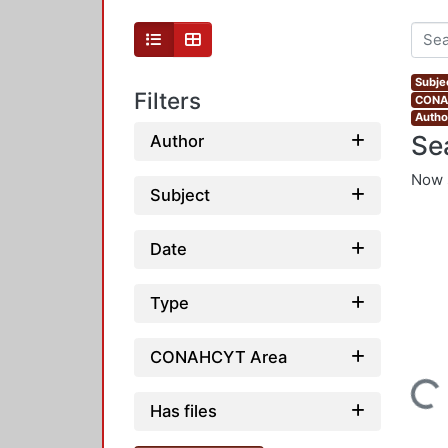
Subje
Filters
CONAH
Author
Se
Author
Now 
Subject
Date
Type
CONAHCYT Area
Loading...
Has files