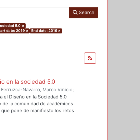
Search
.sociedad 5.0
×
tart date: 2019
×
End date: 2019
×
ño en la sociedad 5.0
)
Ferruzca-Navarro, Marco Vinicio
;
;
Rivera, Antonio
;
Fragoso-
a el Diseño en la Sociedad 5.0
s Yoshiaki
;
Fernández, Ruth
;
o de la comunidad de académicos
ugenio
;
Padilla, Sergio
;
Redondo,
, que pone de manifiesto los retos
rajauregui, Luciano
;
Álvarez,
iseño en un contexto de cambio
vueltas, José
;
Molina, Sandra
;
o se realizó el pasado mes de
Elvia
;
Aceves, Luis
;
Alvarado,
s por parte de las profesoras y
ltz, Fernando
;
Dávila, Sergio
;
ropuestas innovadoras en cuanto a