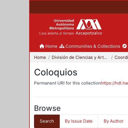
Home
Communities & Collections
Home
División de Ciencias y Artes para el Diseño
Coloquios
Permanent URI for this collection
https://hdl.h
Browse
Search
By Issue Date
By Author