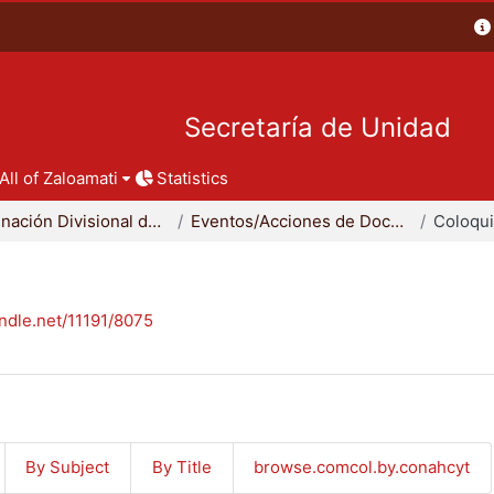
Secretaría de Unidad
All of Zaloamati
Statistics
Coordinación Divisional de Docencia
Eventos/Acciones de Docencia
Coloqu
andle.net/11191/8075
By Subject
By Title
browse.comcol.by.conahcyt