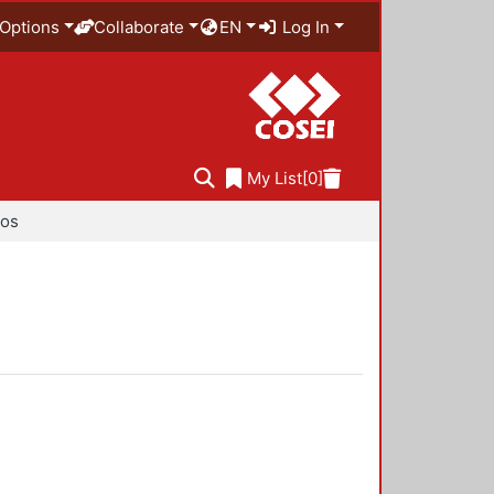
Options
Collaborate
EN
Log In
My List
[0]
ios