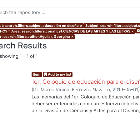
ct: search.filters.subject.educación en diseño
×
Subject: search.filters.subject
S
CYT Area: search.filters.conahcyt.CIENCIAS DE LAS ARTES Y LAS LETRAS
×
: search.filters.author.Aguilar, Georgina
×
arch Results
showing
1 - 1 of 1
Item
Add to my list
1er. Coloquio de educación para el dise
(
Dr. Marco Vinicio Ferruzca Navarro
,
2019-05-01
Martínez de Velasco, Emilio
;
Sarale, Luis Alberto
Las memorias del 1er. Coloquio de Educación par
Susunaga, Olivia
;
García, Areli
;
Ando Ashijara, Lui
debenser entendidas como un esfuerzo colectiv
Jiménez, Haydeé
;
Aguilar, Georgina
;
Ricárdez, E
de la División de Ciencias y Artes para el Diseño
Maruja
;
Díaz, Guillermo
;
Espinoza, Elizabeth
;
Segu
y oportunidades que enfrenta la educación en d
Rosa Elena
;
Hernández, Carlos
;
López, Blanca
;
Re
acelerado y rompimiento de paradigmas.El event
Jaramillo, Cynthia
;
Ramírez, Alejandro
;
Palacios, 
mayo de 2018 y se recibieron más de 50 ponencia
Quezada
;
Ridríguez, Jorge
;
Gutiérrez, Javier
;
Shu
profesores de la División.Las experiencias y/o p