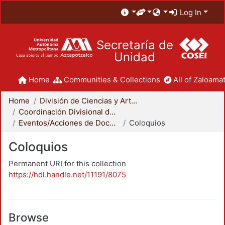
Log In
Secretaría de
Unidad
Home
Communities & Collections
All of Zaloamat
Home
División de Ciencias y Artes para el Diseño
Coordinación Divisional de Docencia
Eventos/Acciones de Docencia
Coloquios
Coloquios
Permanent URI for this collection
https://hdl.handle.net/11191/8075
Browse