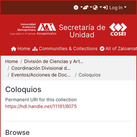
Log In
Secretaría de
Unidad
Home
Communities & Collections
All of Zaloamat
Home
División de Ciencias y Artes para el Diseño
Coordinación Divisional de Docencia
Eventos/Acciones de Docencia
Coloquios
Coloquios
Permanent URI for this collection
https://hdl.handle.net/11191/8075
Browse