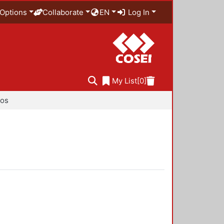
Options
Collaborate
EN
Log In
My List
[0]
ios