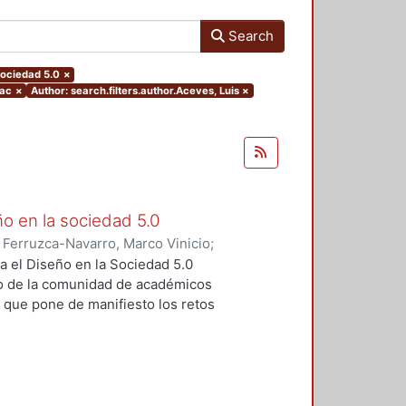
Search
.sociedad 5.0
×
aac
×
Author: search.filters.author.Aceves, Luis
×
ño en la sociedad 5.0
)
Ferruzca-Navarro, Marco Vinicio
;
;
Rivera, Antonio
;
Fragoso-
a el Diseño en la Sociedad 5.0
s Yoshiaki
;
Fernández, Ruth
;
o de la comunidad de académicos
ugenio
;
Padilla, Sergio
;
Redondo,
, que pone de manifiesto los retos
rajauregui, Luciano
;
Álvarez,
iseño en un contexto de cambio
vueltas, José
;
Molina, Sandra
;
o se realizó el pasado mes de
Elvia
;
Aceves, Luis
;
Alvarado,
s por parte de las profesoras y
ltz, Fernando
;
Dávila, Sergio
;
ropuestas innovadoras en cuanto a
do
;
Ramírez, Rodrigo
;
Sahagún,
tan los autores en cada uno de