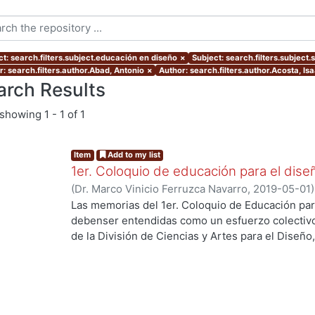
ct: search.filters.subject.educación en diseño
×
Subject: search.filters.subject
r: search.filters.author.Abad, Antonio
×
Author: search.filters.author.Acosta, Is
arch Results
showing
1 - 1 of 1
Item
Add to my list
1er. Coloquio de educación para el dise
(
Dr. Marco Vinicio Ferruzca Navarro
,
2019-05-01
Martínez de Velasco, Emilio
;
Sarale, Luis Alberto
Las memorias del 1er. Coloquio de Educación par
Susunaga, Olivia
;
García, Areli
;
Ando Ashijara, Lui
debenser entendidas como un esfuerzo colectiv
Jiménez, Haydeé
;
Aguilar, Georgina
;
Ricárdez, E
de la División de Ciencias y Artes para el Diseño
Maruja
;
Díaz, Guillermo
;
Espinoza, Elizabeth
;
Segu
y oportunidades que enfrenta la educación en d
Rosa Elena
;
Hernández, Carlos
;
López, Blanca
;
Re
acelerado y rompimiento de paradigmas.El event
Jaramillo, Cynthia
;
Ramírez, Alejandro
;
Palacios, 
mayo de 2018 y se recibieron más de 50 ponencia
Quezada
;
Ridríguez, Jorge
;
Gutiérrez, Javier
;
Shu
profesores de la División.Las experiencias y/o p
Herrera, Miguel
;
Stevens, Patricia
;
García, Eduar
procesos de enseñanza y aprendizaje que presen