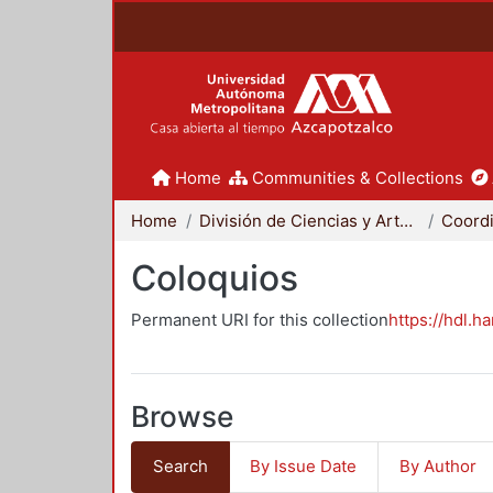
Home
Communities & Collections
Home
División de Ciencias y Artes para el Diseño
Coloquios
Permanent URI for this collection
https://hdl.h
Browse
Search
By Issue Date
By Author