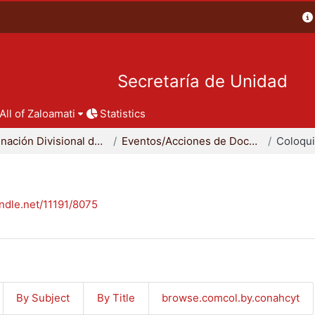
Secretaría de Unidad
All of Zaloamati
Statistics
Coordinación Divisional de Docencia
Eventos/Acciones de Docencia
Coloqu
andle.net/11191/8075
By Subject
By Title
browse.comcol.by.conahcyt