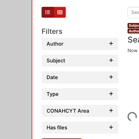
Subje
Filters
Autho
Se
Author
Now 
Subject
Date
Type
CONAHCYT Area
Loading...
Has files