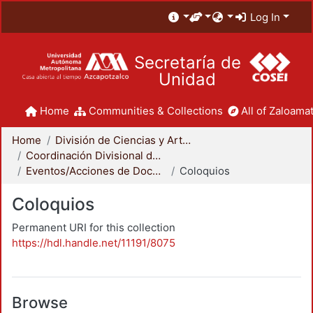
Log In
Secretaría de
Unidad
Home
Communities & Collections
All of Zaloamat
Home
División de Ciencias y Artes para el Diseño
Coordinación Divisional de Docencia
Eventos/Acciones de Docencia
Coloquios
Coloquios
Permanent URI for this collection
https://hdl.handle.net/11191/8075
Browse