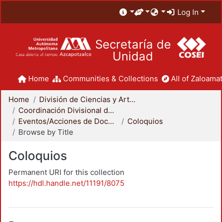
Log In
Secretaría de
Unidad
Home
Communities & Collections
All of Zaloamat
Home
División de Ciencias y Artes para el Diseño
Coordinación Divisional de Docencia
Eventos/Acciones de Docencia
Coloquios
Browse by Title
Coloquios
Permanent URI for this collection
https://hdl.handle.net/11191/8075