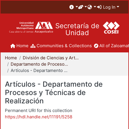
Log In
Secretaría de
Unidad
Home
Communities & Collections
All of Zaloamat
Home
División de Ciencias y Artes para el Diseño
Departamento de Procesos y Técnicas de Realización
Artículos - Departamento de Procesos y Técnicas de Realización
Artículos - Departamento de
Procesos y Técnicas de
Realización
Permanent URI for this collection
https://hdl.handle.net/11191/5258