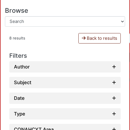
Browse
Back to results
8 results
Filters
Author
Subject
Date
Type
Loadi
CONAHCYT Area