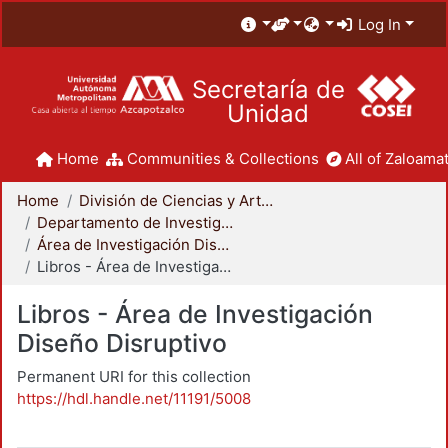
Log In
Secretaría de
Unidad
Home
Communities & Collections
All of Zaloamat
Home
División de Ciencias y Artes para el Diseño
Departamento de Investigación y Conocimiento para el Diseño
Área de Investigación Diseño Disruptivo
Libros - Área de Investigación Diseño Disruptivo
Libros - Área de Investigación
Diseño Disruptivo
Permanent URI for this collection
https://hdl.handle.net/11191/5008