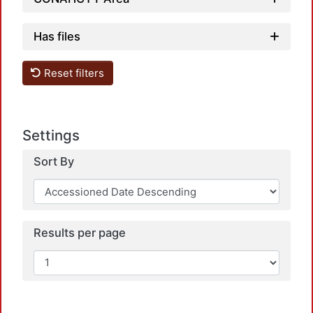
Has files
Reset filters
Loadi
Settings
Sort By
Results per page
Loadi